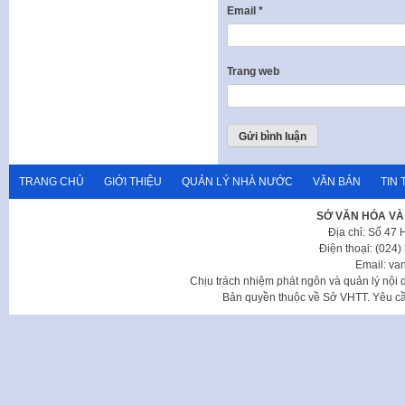
Email
*
Trang web
TRANG CHỦ
GIỚI THIỆU
QUẢN LÝ NHÀ NƯỚC
VĂN BẢN
TIN 
SỞ VĂN HÓA VÀ
Địa chỉ: Số 47
Điện thoại: (024
Email: va
Chịu trách nhiệm phát ngôn và quản lý nộ
Bản quyền thuộc về Sở VHTT. Yêu cầu 