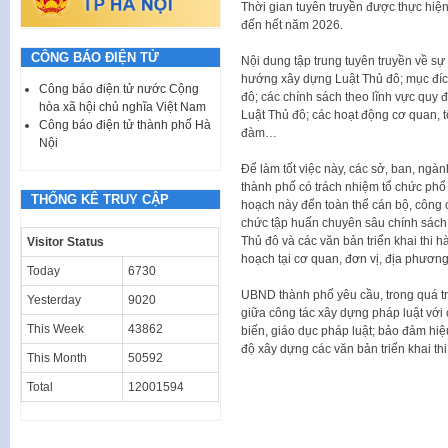
Thời gian tuyên truyền được thực hiệ
đến hết năm 2026.
CÔNG BÁO ĐIỆN TỬ
Nội dung tập trung tuyên truyền về sự
hướng xây dựng Luật Thủ đô; mục đích
Công báo điện tử nước Cộng
đô; các chính sách theo lĩnh vực quy đ
hòa xã hội chủ nghĩa Việt Nam
Luật Thủ đô; các hoạt động cơ quan, tổ
Công báo điện tử thành phố Hà
đàm…
Nội
Để làm tốt việc này, các sở, ban, ng
thành phố có trách nhiệm tổ chức phổ b
THỐNG KÊ TRUY CẬP
hoạch này đến toàn thể cán bộ, công c
chức tập huấn chuyên sâu chính sách 
Thủ đô và các văn bản triển khai thi h
Visitor Status
hoạch tại cơ quan, đơn vị, địa phươn
Today
6730
UBND thành phố yêu cầu, trong quá trì
Yesterday
9020
giữa công tác xây dựng pháp luật với 
This Week
43862
biến, giáo dục pháp luật; bảo đảm hiệu
độ xây dựng các văn bản triển khai t
This Month
50592
Total
12001594