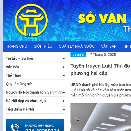
Skip
to
content
TRANG CHỦ
GIỚI THIỆU
QUẢN LÝ NHÀ NƯỚC
VĂN BẢN
TIN 
7 Tháng 8, 2025
SỰ KIỆN
Tin tức – Sự kiện
Tuyên truyền Luật Thủ đô
Văn hóa
phương hai cấp
Thể Thao
Quy tắc ứng xử
UBND thành phố Hà Nội vừa ban hành
Luật Thủ đô và các văn bản triển kha
Người Hà Nội thanh lịch, văn minh
hiện mô hình chính quyền địa phương
Hà Nội đẹp và chưa đẹp
Tiêu điểm Hà Nội