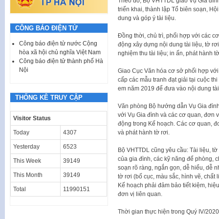
Theo đó, Bộ VHTTDL giao Vụ Gia đình
triển khai, thành lập Tổ biên soạn, H
dung và góp ý tài liệu.
CÔNG BÁO ĐIỆN TỬ
Đồng thời, chủ trì, phối hợp với các c
Công báo điện tử nước Cộng
động xây dựng nội dung tài liệu, tờ rơ
hòa xã hội chủ nghĩa Việt Nam
nghiệm thu tài liệu; in ấn, phát hành tờ
Công báo điện tử thành phố Hà
Nội
Giao Cục Văn hóa cơ sở phối hợp với V
cấp các mẫu tranh đạt giải tại cuộc th
em năm 2019 để đưa vào nội dung tài l
THỐNG KÊ TRUY CẬP
Văn phòng Bộ hướng dẫn Vụ Gia đình 
với Vụ Gia đình và các cơ quan, đơn vị
Visitor Status
động trong Kế hoạch. Các cơ quan, đơn
Today
4307
và phát hành tờ rơi.
Yesterday
6523
Bộ VHTTDL cũng yêu cầu: Tài liệu, tờ 
của gia đình, các kỹ năng để phòng, c
This Week
39149
soạn rõ ràng, ngắn gọn, dễ hiểu, dễ n
This Month
39149
tờ rơi (bố cục, màu sắc, hình vẽ, chất
Kế hoạch phải đảm bảo tiết kiệm, hiệ
Total
11990151
đơn vị liên quan.
Thời gian thực hiện trong Quý IV/2020