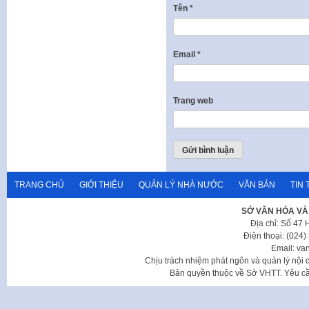
Tên
*
Email
*
Trang web
TRANG CHỦ
GIỚI THIỆU
QUẢN LÝ NHÀ NƯỚC
VĂN BẢN
TIN 
SỞ VĂN HÓA VÀ
Địa chỉ: Số 47
Điện thoại: (024
Email: va
Chịu trách nhiệm phát ngôn và quản lý nộ
Bản quyền thuộc về Sở VHTT. Yêu cầu 