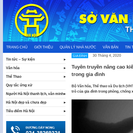
Skip
to
content
TRANG CHỦ
GIỚI THIỆU
QUẢN LÝ NHÀ NƯỚC
VĂN BẢN
TIN 
30 Tháng 4, 2020
GIA ĐÌNH
Tin tức – Sự kiện
Tuyên truyền nâng cao ki
Văn hóa
trong gia đình
Thể Thao
Quy tắc ứng xử
Bộ Văn hóa, Thể thao và Du lịch (V
trò của gia đình trong phòng, chống 
Người Hà Nội thanh lịch, văn minh
Hà Nội đẹp và chưa đẹp
Tiêu điểm Hà Nội