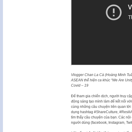
Vlogger Chan La Cà (Hoàng Minh Tuấn) c
ASEAN thể hiện ca khúc “We Are Unity
Covid – 19
Để tham gia chiến dịch, người truy cậ
động sáng tạo mình làm để kết nối vớ
cùng những câu chuyện liên quan tới h
dụng hashtag #ShareCulture, #ResiliA
tìm thấy câu chuyện của bạn. Các nội 
người dùng (facebook, Instagram, Twi