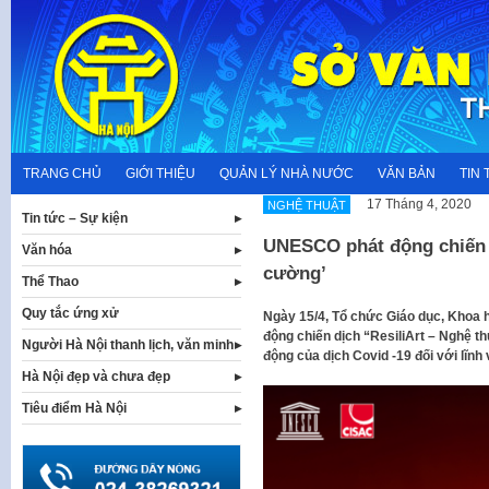
Skip
to
content
TRANG CHỦ
GIỚI THIỆU
QUẢN LÝ NHÀ NƯỚC
VĂN BẢN
TIN 
17 Tháng 4, 2020
NGHỆ THUẬT
Tin tức – Sự kiện
UNESCO phát động chiến d
Văn hóa
cường’
Thể Thao
Quy tắc ứng xử
Ngày 15/4, Tổ chức Giáo dục, Khoa 
động chiến dịch “ResiliArt – Nghệ 
Người Hà Nội thanh lịch, văn minh
động của dịch Covid -19 đối với lĩnh
Hà Nội đẹp và chưa đẹp
Tiêu điểm Hà Nội