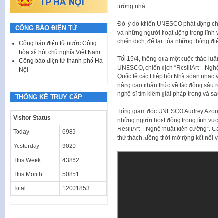
tường nhà.
Đó lý do khiến UNESCO phát động chiế
CÔNG BÁO ĐIỆN TỬ
và những người hoạt động trong lĩnh 
chiến dịch, để lan tỏa những thông đ
Công báo điện tử nước Cộng
hòa xã hội chủ nghĩa Việt Nam
Tối 15/4, thông qua một cuộc thảo lu
Công báo điện tử thành phố Hà
UNESCO, chiến dịch “ResiliArt – Nghệ
Nội
Quốc tế các Hiệp hội Nhà soạn nhạc 
nâng cao nhận thức về tác động sâu r
nghệ sĩ tìm kiếm giải pháp trong và s
THỐNG KÊ TRUY CẬP
Tổng giám đốc UNESCO Audrey Azoulay
Visitor Status
những người hoạt động trong lĩnh vực
ResiliArt – Nghệ thuật kiên cường”. C
Today
6989
thử thách, đồng thời mở rộng kết nối 
Yesterday
9020
This Week
43862
This Month
50851
Total
12001853