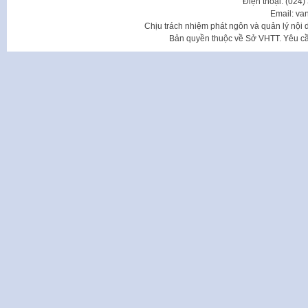
Điện thoại: (024
Email: va
Chịu trách nhiệm phát ngôn và quản lý nộ
Bản quyền thuộc về Sở VHTT. Yêu cầu 