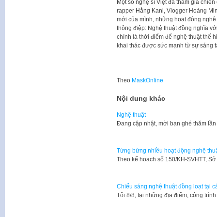
Một số nghệ sĩ Việt đã tham gia chiến
rapper Hằng Kani, Vlogger Hoàng Min
mới của mình, những hoạt động nghệ th
thông điệp: Nghệ thuật đồng nghĩa vớ
chính là thời điểm để nghệ thuật thể 
khai thác được sức mạnh từ sự sáng t
Theo
MaskOnline
Nội dung khác
Nghệ thuật
​Đang cập nhật, mời bạn ghé thăm lần
Từng bừng nhiều hoạt động nghệ thuậ
Theo kế hoạch số 150/KH-SVHTT, Sở
Chiếu sáng nghệ thuật đồng loạt tại 
Tối 8/8, tại những địa điểm, công tr