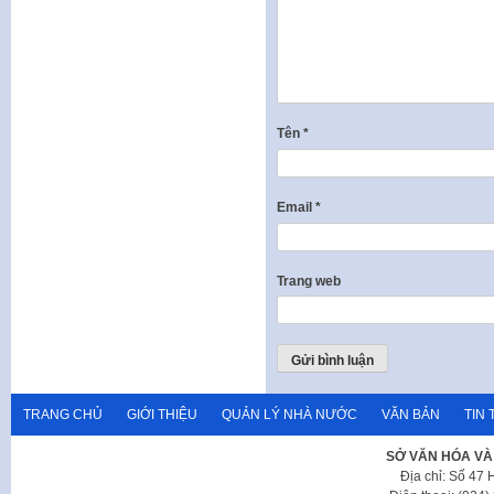
Tên
*
Email
*
Trang web
TRANG CHỦ
GIỚI THIỆU
QUẢN LÝ NHÀ NƯỚC
VĂN BẢN
TIN 
SỞ VĂN HÓA VÀ
Địa chỉ: Số 47