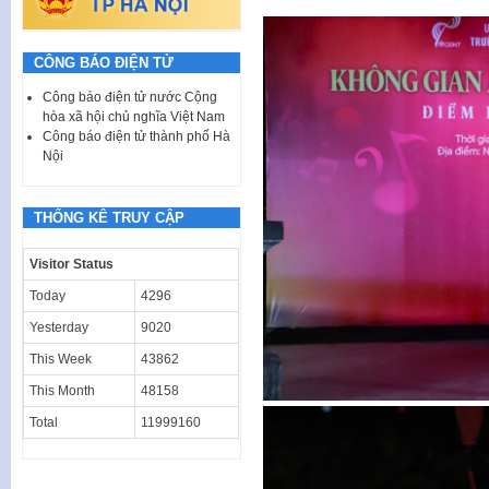
CÔNG BÁO ĐIỆN TỬ
Công báo điện tử nước Cộng
hòa xã hội chủ nghĩa Việt Nam
Công báo điện tử thành phố Hà
Nội
THỐNG KÊ TRUY CẬP
Visitor Status
Today
4296
Yesterday
9020
This Week
43862
This Month
48158
Total
11999160