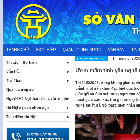
Skip
to
content
TRANG CHỦ
GIỚI THIỆU
QUẢN LÝ NHÀ NƯỚC
VĂN BẢN
TIN 
1 Tháng 6, 202
TIÊU ĐIỂM HÀ NỘI
Tin tức – Sự kiện
Ươm mầm tình yêu nghệ t
Văn hóa
Thể Thao
Tối 31/5/2026, trong không gian xan
thành một sân khấu đặc biệt của tuổi
Quy tắc ứng xử
giòn giã và ánh mắt rạng ngời của 
Người Hà Nội thanh lịch, văn minh
thuật giàu cảm xúc trong chương t
Nghệ thuật Hà Nội thực hiện nhân dịp
Hà Nội đẹp và chưa đẹp
Tiêu điểm Hà Nội