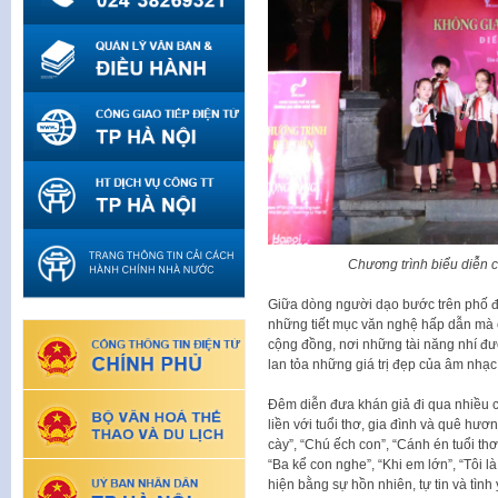
Chương trình biểu diễn 
Giữa dòng người dạo bước trên phố đi
những tiết mục văn nghệ hấp dẫn mà 
cộng đồng, nơi những tài năng nhí đượ
lan tỏa những giá trị đẹp của âm nhạc
Đêm diễn đưa khán giả đi qua nhiều 
liền với tuổi thơ, gia đình và quê hư
cày”, “Chú ếch con”, “Cánh én tuổi t
“Ba kể con nghe”, “Khi em lớn”, “Tôi l
hiện bằng sự hồn nhiên, tự tin và tìn