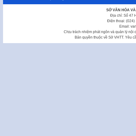
SỞ VĂN HÓA VÀ
Địa chỉ: Số 47
Điện thoại: (024
Email: va
Chịu trách nhiệm phát ngôn và quản lý nộ
Bản quyền thuộc về Sở VHTT. Yêu cầu 