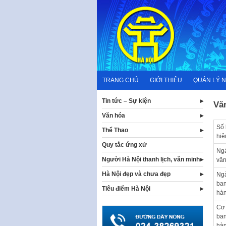
Skip
to
content
TRANG CHỦ
GIỚI THIỆU
QUẢN LÝ 
Tin tức – Sự kiện
Vă
Văn hóa
Số 
Thể Thao
hiệ
Quy tắc ứng xử
Ng
Người Hà Nội thanh lịch, văn minh
văn
Hà Nội đẹp và chưa đẹp
Ng
ba
Tiêu điểm Hà Nội
hà
Cơ
ba
hà