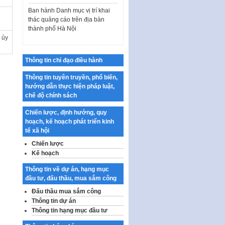
Ban hành Danh mục vị trí khai
thác quảng cáo trên địa bàn
thành phố Hà Nội
 ủy
Kế hoạch Tổ chức Cuộc thi
chính luận về bảo vệ nền tảng tư
tưởng của Đảng…
Thông tin chỉ đạo điều hành
Công bố công khai dự toán kinh
Thông tin tuyên truyền, phổ biến,
phí xây dựng pháp luật, hoàn
hướng dẫn thực hiện pháp luật,
thiện thể chế, chính…
chế độ chính sách
Quy định về nghiên cứu, ứng
Chiến lược, định hướng, quy
dụng khoa học, công nghệ, đổi
hoạch, kế hoạch phát triển kinh
mới sáng tạo và chuyển…
tế xã hội
Quy định chi tiết và hướng dẫn
Chiến lược
thi hành một số điều của Luật Lý
Kế hoạch
lịch tư…
Thông tin về dự án, hạng mục
Sửa đổi, bổ sung một số nội
đầu tư, đấu thầu, mua sắm công
dung tại Nghị quyết số 30/NQ-
CP ngày 24 tháng 02…
Đấu thầu mua sắm công
Thông tin dự án
Ban hành Chương trình hành
Thông tin hạng mục đầu tư
động của Chính phủ thực hiện
Nghị quyết số 02-NQ/TW ngày