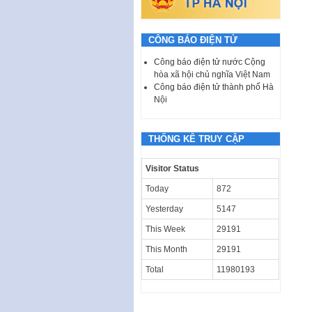
CÔNG BÁO ĐIỆN TỬ
Công báo điện tử nước Cộng
hòa xã hội chủ nghĩa Việt Nam
Công báo điện tử thành phố Hà
Nội
THỐNG KÊ TRUY CẬP
Visitor Status
Today
872
Yesterday
5147
This Week
29191
This Month
29191
Total
11980193