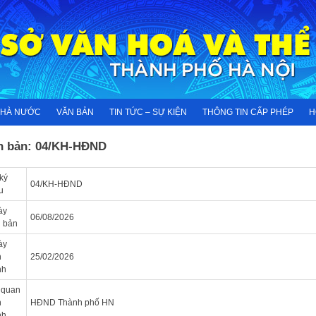
NHÀ NƯỚC
VĂN BẢN
TIN TỨC – SỰ KIỆN
THÔNG TIN CẤP PHÉP
H
n bản: 04/KH-HĐND
ký
04/KH-HĐND
u
ày
06/08/2026
 bản
ày
n
25/02/2026
nh
 quan
n
HĐND Thành phố HN
nh