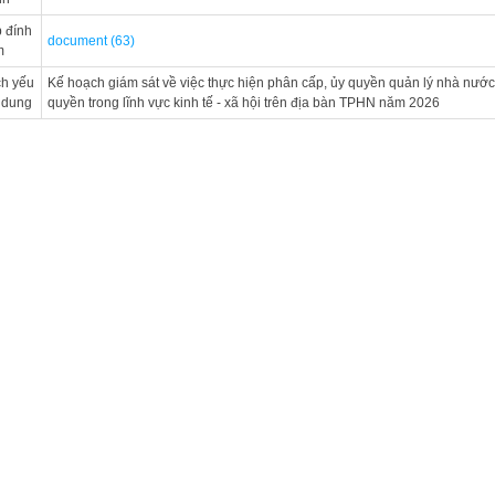
 đính
document (63)
m
ch yếu
Kế hoạch giám sát về việc thực hiện phân cấp, ủy quyền quản lý nhà nước
 dung
quyền trong lĩnh vực kinh tế - xã hội trên địa bàn TPHN năm 2026