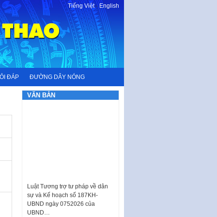
Tiếng Việt
-
English
ỎI ĐÁP
ĐƯỜNG DÂY NÓNG
VĂN BẢN
Luật Tương trợ tư pháp về dân
sự và Kế hoạch số 187KH-
UBND ngày 0752026 của
UBND…