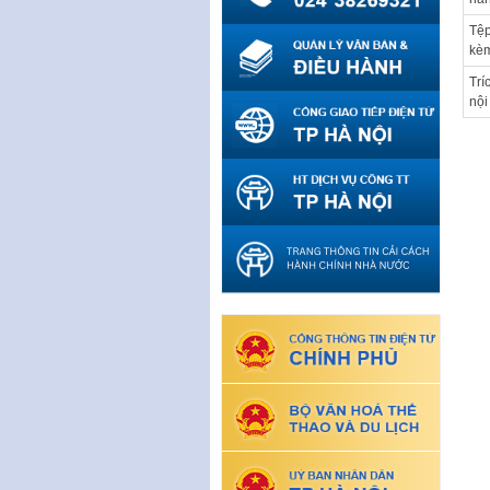
Tệp
kè
Trí
nội