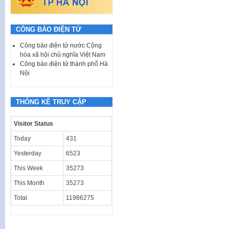
CÔNG BÁO ĐIỆN TỬ
Công báo điện tử nước Cộng
hòa xã hội chủ nghĩa Việt Nam
Công báo điện tử thành phố Hà
Nội
THỐNG KÊ TRUY CẬP
Visitor Status
Today
431
Yesterday
6523
This Week
35273
This Month
35273
Total
11986275