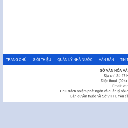
TRANG CHỦ
GIỚI THIỆU
QUẢN LÝ NHÀ NƯỚC
VĂN BẢN
TIN 
SỞ VĂN HÓA VÀ
Địa chỉ: Số 47
Điện thoại: (024
Email: va
Chịu trách nhiệm phát ngôn và quản lý nộ
Bản quyền thuộc về Sở VHTT. Yêu cầu 