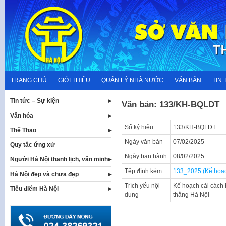
Skip
to
content
TRANG CHỦ
GIỚI THIỆU
QUẢN LÝ NHÀ NƯỚC
VĂN BẢN
TIN 
Tin tức – Sự kiện
Văn bản: 133/KH-BQLDT
Văn hóa
Số ký hiệu
133/KH-BQLDT
Thể Thao
Ngày văn bản
07/02/2025
Quy tắc ứng xử
Ngày ban hành
08/02/2025
Người Hà Nội thanh lịch, văn minh
Tệp đính kèm
133_2025 (Kế hoạ
Hà Nội đẹp và chưa đẹp
Trích yếu nội
Kế hoạch cải cách 
Tiêu điểm Hà Nội
dung
thắng Hà Nội