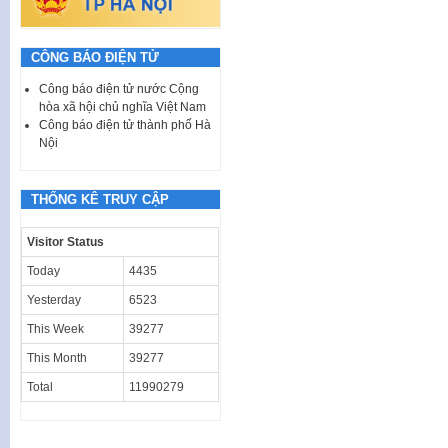
CÔNG BÁO ĐIỆN TỬ
Công báo điện tử nước Cộng
hòa xã hội chủ nghĩa Việt Nam
Công báo điện tử thành phố Hà
Nội
THỐNG KÊ TRUY CẬP
Visitor Status
Today
4435
Yesterday
6523
This Week
39277
This Month
39277
Total
11990279