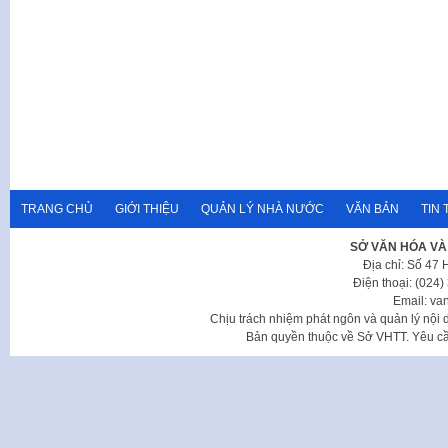
TRANG CHỦ
GIỚI THIỆU
QUẢN LÝ NHÀ NƯỚC
VĂN BẢN
TIN 
SỞ VĂN HÓA VÀ
Địa chỉ: Số 47
Điện thoại: (024
Email: va
Chịu trách nhiệm phát ngôn và quản lý nộ
Bản quyền thuộc về Sở VHTT. Yêu cầu 