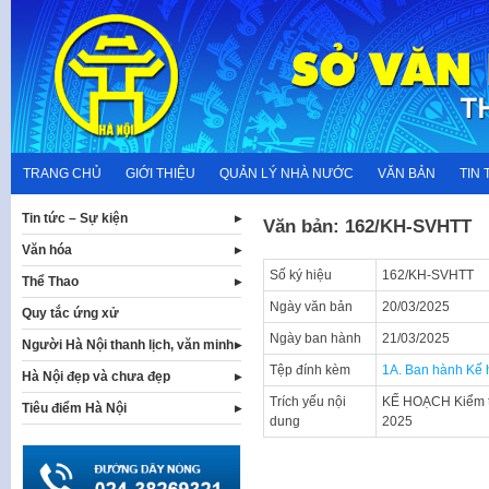
Skip
to
content
TRANG CHỦ
GIỚI THIỆU
QUẢN LÝ NHÀ NƯỚC
VĂN BẢN
TIN 
Tin tức – Sự kiện
Văn bản: 162/KH-SVHTT
Văn hóa
Số ký hiệu
162/KH-SVHTT
Thể Thao
Ngày văn bản
20/03/2025
Quy tắc ứng xử
Ngày ban hành
21/03/2025
Người Hà Nội thanh lịch, văn minh
Tệp đính kèm
1A. Ban hành Kế 
Hà Nội đẹp và chưa đẹp
Trích yếu nội
KẾ HOẠCH Kiểm tr
Tiêu điểm Hà Nội
dung
2025