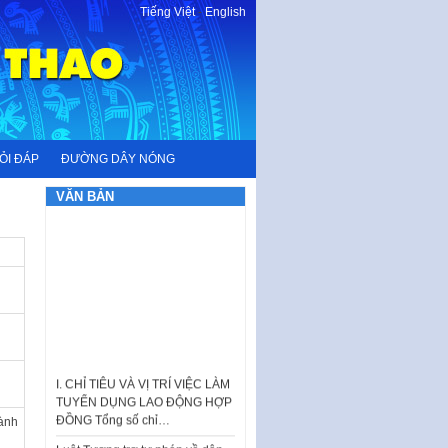
Tiếng Việt
-
English
ỎI ĐÁP
ĐƯỜNG DÂY NÓNG
VĂN BẢN
I. CHỈ TIÊU VÀ VỊ TRÍ VIỆC LÀM
TUYỂN DỤNG LAO ĐỘNG HỢP
ĐỒNG Tổng số chỉ…
hành
Luật Tương trợ tư pháp về dân