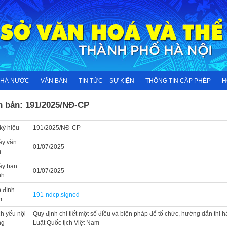
NHÀ NƯỚC
VĂN BẢN
TIN TỨC – SỰ KIỆN
THÔNG TIN CẤP PHÉP
H
n bản: 191/2025/NĐ-CP
ký hiệu
191/2025/NĐ-CP
ày văn
01/07/2025
n
ày ban
01/07/2025
nh
 đính
191-ndcp.signed
m
ch yếu nội
Quy định chi tiết một số điều và biện pháp để tổ chức, hướng dẫn thi 
ng
Luật Quốc tịch Việt Nam