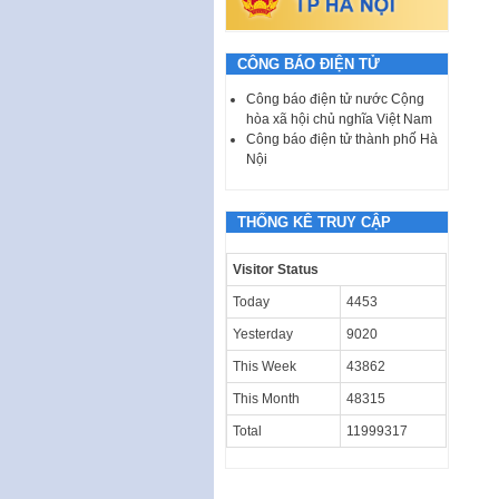
CÔNG BÁO ĐIỆN TỬ
Công báo điện tử nước Cộng
hòa xã hội chủ nghĩa Việt Nam
Công báo điện tử thành phố Hà
Nội
THỐNG KÊ TRUY CẬP
Visitor Status
Today
4453
Yesterday
9020
This Week
43862
This Month
48315
Total
11999317