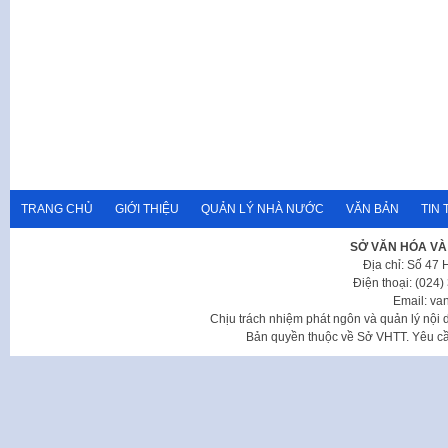
TRANG CHỦ
GIỚI THIỆU
QUẢN LÝ NHÀ NƯỚC
VĂN BẢN
TIN 
SỞ VĂN HÓA VÀ
Địa chỉ: Số 47
Điện thoại: (024
Email: va
Chịu trách nhiệm phát ngôn và quản lý nộ
Bản quyền thuộc về Sở VHTT. Yêu cầu 