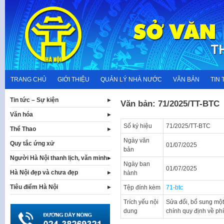
Skip
to
content
TRANG CHỦ
GIỚI THIỆU
QUẢN LÝ NHÀ NƯỚC
VĂN BẢN
TIN 
Tin tức – Sự kiện
Văn bản: 71/2025/TT-BTC
Văn hóa
Số ký hiệu
71/2025/TT-BTC
Thể Thao
Ngày văn
Quy tắc ứng xử
01/07/2025
bản
Người Hà Nội thanh lịch, văn minh
Ngày ban
01/07/2025
Hà Nội đẹp và chưa đẹp
hành
Tiêu điểm Hà Nội
Tệp đính kèm
71-btc
Trích yếu nội
Sửa đổi, bổ sung một
dung
chính quy định về phí,