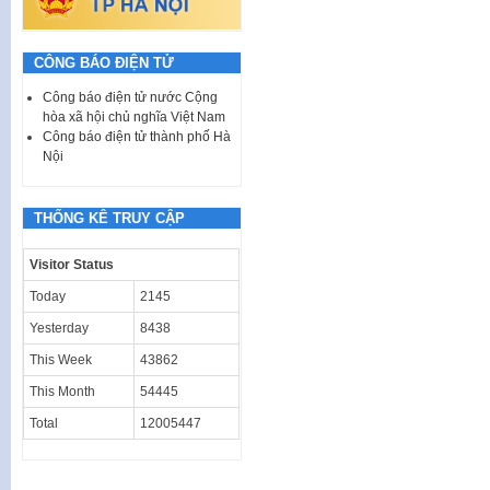
CÔNG BÁO ĐIỆN TỬ
Công báo điện tử nước Cộng
hòa xã hội chủ nghĩa Việt Nam
Công báo điện tử thành phố Hà
Nội
THỐNG KÊ TRUY CẬP
Visitor Status
Today
2145
Yesterday
8438
This Week
43862
This Month
54445
Total
12005447