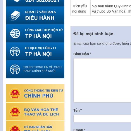
Trích yếu
V/v ban hành Quy định 
nội dung
vụ thuộc Sở Văn hóa, Th
Để lại một bình luận
Email của bạn sẽ không được hiển t
Bình luận
*
Tên
*
Email
*