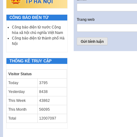
CÔNG BÁO ĐIỆN TỬ
Trang web
Công báo điện tử nước Cộng
hòa xã hội chủ nghĩa Việt Nam
Công báo điện tử thành phố Hà
Nội
THỐNG KÊ TRUY CẬP
Visitor Status
Today
3795
Yesterday
8438
This Week
43862
This Month
56095
Total
12007097