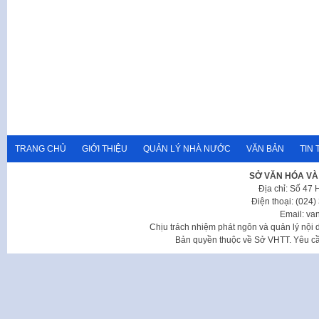
TRANG CHỦ
GIỚI THIỆU
QUẢN LÝ NHÀ NƯỚC
VĂN BẢN
TIN 
SỞ VĂN HÓA VÀ
Địa chỉ: Số 47
Điện thoại: (024
Email: va
Chịu trách nhiệm phát ngôn và quản lý nộ
Bản quyền thuộc về Sở VHTT. Yêu cầu 