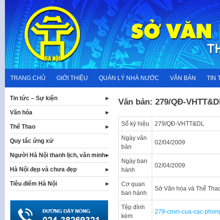
Skip
to
content
TRANG CHỦ
GIỚI THIỆU
QUẢN LÝ NHÀ NƯỚC
VĂN BẢN
TIN 
Tin tức – Sự kiện
Văn bản: 279/QĐ-VHTT&D
Văn hóa
Số ký hiệu
279/QĐ-VHTT&DL
Thể Thao
Ngày văn
Quy tắc ứng xử
02/04/2009
bản
Người Hà Nội thanh lịch, văn minh
Ngày ban
02/04/2009
Hà Nội đẹp và chưa đẹp
hành
Tiêu điểm Hà Nội
Cơ quan
Sở Văn hóa và Thể Tha
ban hành
Tệp đính
279-cnvn-cua-cac-phon
kèm