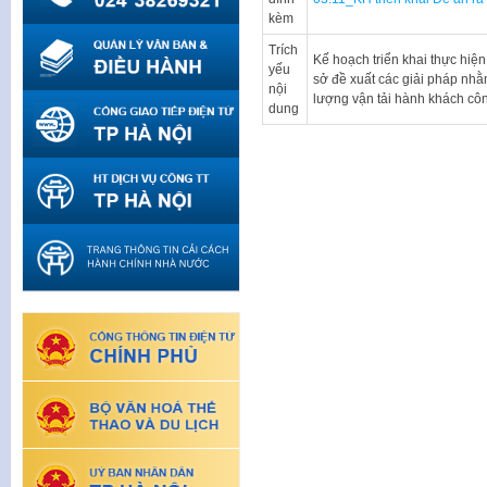
kèm
Trích
Kế hoạch triển khai thực hiệ
yếu
sở đề xuất các giải pháp nhằ
nội
lượng vận tải hành khách cô
dung