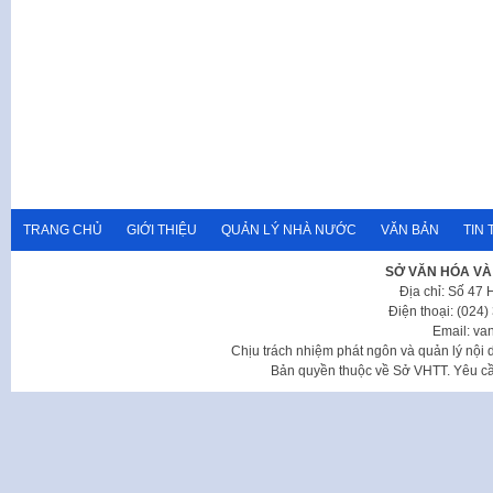
TRANG CHỦ
GIỚI THIỆU
QUẢN LÝ NHÀ NƯỚC
VĂN BẢN
TIN 
SỞ VĂN HÓA VÀ
Địa chỉ: Số 47
Điện thoại: (024
Email: va
Chịu trách nhiệm phát ngôn và quản lý nộ
Bản quyền thuộc về Sở VHTT. Yêu cầu 