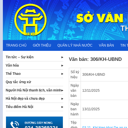
Skip
to
content
TRANG CHỦ
GIỚI THIỆU
QUẢN LÝ NHÀ NƯỚC
VĂN BẢN
TIN 
Tin tức – Sự kiện
Văn bản: 306/KH-UBND
Văn hóa
Số ký
Thể Thao
306/KH-UBND
hiệu
Quy tắc ứng xử
Ngày
Người Hà Nội thanh lịch, văn minh
văn
12/11/2025
bản
Hà Nội đẹp và chưa đẹp
Ngày
Tiêu điểm Hà Nội
ban
13/11/2025
hành
Tệp
đính
03.11_KH trien khai De an ra