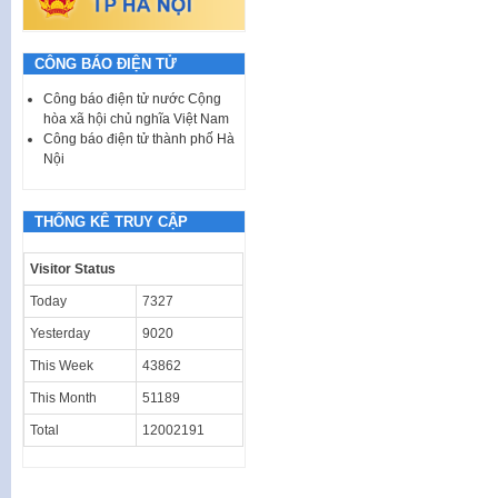
CÔNG BÁO ĐIỆN TỬ
Công báo điện tử nước Cộng
hòa xã hội chủ nghĩa Việt Nam
Công báo điện tử thành phố Hà
Nội
THỐNG KÊ TRUY CẬP
Visitor Status
Today
7327
Yesterday
9020
This Week
43862
This Month
51189
Total
12002191