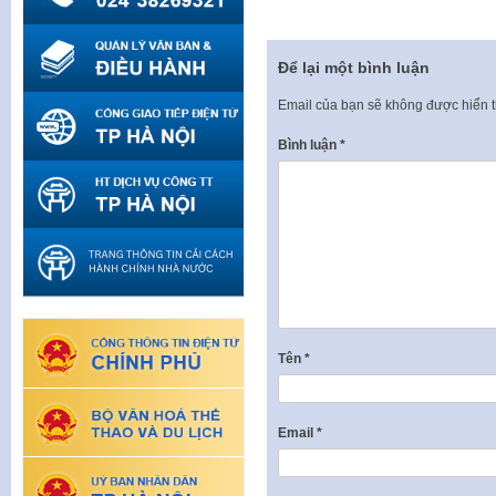
Để lại một bình luận
Email của bạn sẽ không được hiển t
Bình luận
*
Tên
*
Email
*