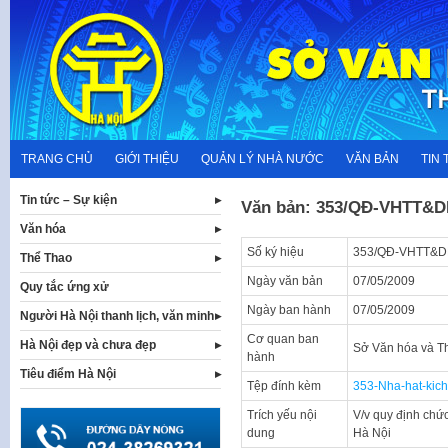
Skip
to
content
TRANG CHỦ
GIỚI THIỆU
QUẢN LÝ NHÀ NƯỚC
VĂN BẢN
TIN 
Tin tức – Sự kiện
Văn bản: 353/QĐ-VHTT&D
Văn hóa
Số ký hiệu
353/QĐ-VHTT&D
Thể Thao
Ngày văn bản
07/05/2009
Quy tắc ứng xử
Ngày ban hành
07/05/2009
Người Hà Nội thanh lịch, văn minh
Cơ quan ban
Hà Nội đẹp và chưa đẹp
Sở Văn hóa và T
hành
Tiêu điểm Hà Nội
Tệp đính kèm
353-Nha-hat-kich
Trích yếu nội
V/v quy định chứ
dung
Hà Nội​