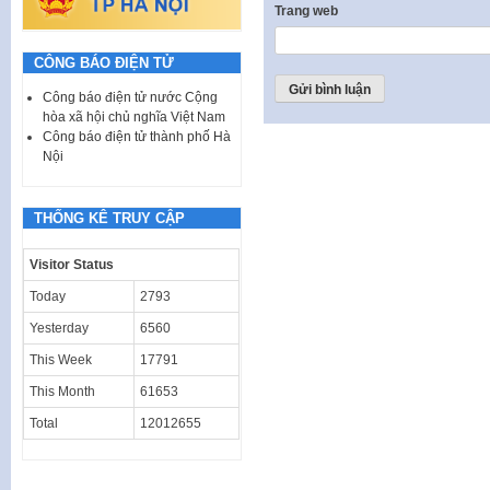
Trang web
CÔNG BÁO ĐIỆN TỬ
Công báo điện tử nước Cộng
hòa xã hội chủ nghĩa Việt Nam
Công báo điện tử thành phố Hà
Nội
THỐNG KÊ TRUY CẬP
Visitor Status
Today
2793
Yesterday
6560
This Week
17791
This Month
61653
Total
12012655