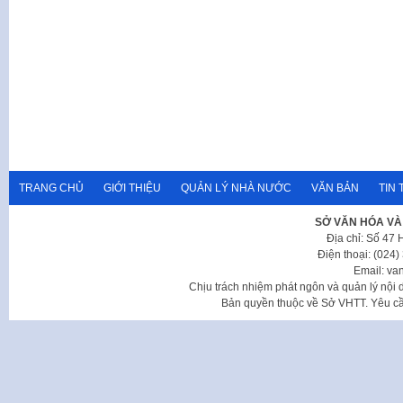
TRANG CHỦ
GIỚI THIỆU
QUẢN LÝ NHÀ NƯỚC
VĂN BẢN
TIN 
SỞ VĂN HÓA VÀ
Địa chỉ: Số 47
Điện thoại: (024
Email: va
Chịu trách nhiệm phát ngôn và quản lý nộ
Bản quyền thuộc về Sở VHTT. Yêu cầu 