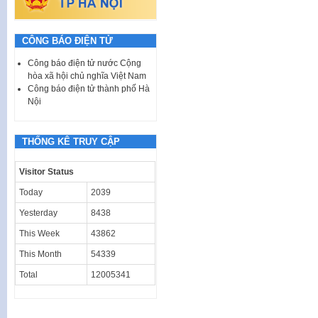
CÔNG BÁO ĐIỆN TỬ
Công báo điện tử nước Cộng
hòa xã hội chủ nghĩa Việt Nam
Công báo điện tử thành phố Hà
Nội
THỐNG KÊ TRUY CẬP
Visitor Status
Today
2039
Yesterday
8438
This Week
43862
This Month
54339
Total
12005341