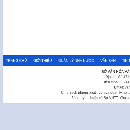
TRANG CHỦ
GIỚI THIỆU
QUẢN LÝ NHÀ NƯỚC
VĂN BẢN
TIN 
SỞ VĂN HÓA VÀ
Địa chỉ: Số 47
Điện thoại: (024
Email: va
Chịu trách nhiệm phát ngôn và quản lý nộ
Bản quyền thuộc về Sở VHTT. Yêu cầu 