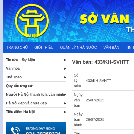
Skip
to
content
TRANG CHỦ
GIỚI THIỆU
QUẢN LÝ NHÀ NƯỚC
VĂN BẢN
TIN 
Tin tức – Sự kiện
Văn bản: 433/KH-SVHTT
Văn hóa
Số
Thể Thao
ký
433/KH-SVHTT
Quy tắc ứng xử
hiệu
Người Hà Nội thanh lịch, văn minh
Ngày
văn
25/07/2025
Hà Nội đẹp và chưa đẹp
bản
Tiêu điểm Hà Nội
Ngày
ban
26/07/2025
hành
Tệp