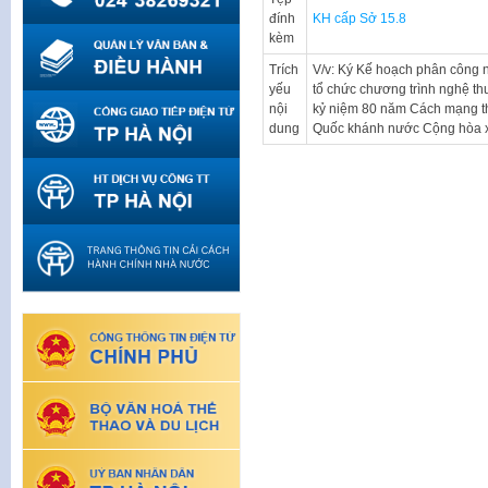
đính
KH cấp Sở 15.8
kèm
Trích
V/v: Ký Kế hoạch phân công n
yếu
tổ chức chương trình nghệ thu
nội
kỷ niệm 80 năm Cách mạng t
dung
Quốc khánh nước Cộng hòa xã