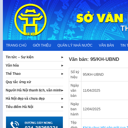
Skip
to
content
TRANG CHỦ
GIỚI THIỆU
QUẢN LÝ NHÀ NƯỚC
VĂN BẢN
TIN 
Tin tức – Sự kiện
Văn bản: 95/KH-UBND
Văn hóa
Số ký
Thể Thao
95/KH-UBND
hiệu
Quy tắc ứng xử
Ngày
Người Hà Nội thanh lịch, văn minh
văn
11/04/2025
bản
Hà Nội đẹp và chưa đẹp
Ngày
Tiêu điểm Hà Nội
ban
12/04/2025
hành
Tệp
đính
KH to chuc HN gặp mặt cua 