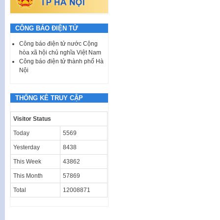
CÔNG BÁO ĐIỆN TỬ
Công báo điện tử nước Cộng
hòa xã hội chủ nghĩa Việt Nam
Công báo điện tử thành phố Hà
Nội
THỐNG KÊ TRUY CẬP
Visitor Status
Today
5569
Yesterday
8438
This Week
43862
This Month
57869
Total
12008871