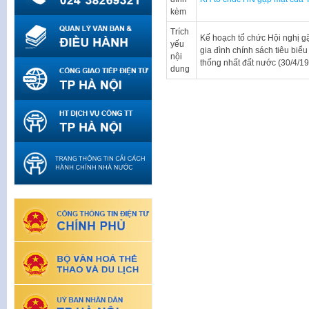
kèm
Trích
Kế hoạch tổ chức Hội nghị g
yếu
gia đình chính sách tiêu bi
nội
thống nhất đất nước (30/4/19
dung