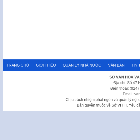
TRANG CHỦ
GIỚI THIỆU
QUẢN LÝ NHÀ NƯỚC
VĂN BẢN
TIN 
SỞ VĂN HÓA VÀ
Địa chỉ: Số 47
Điện thoại: (024
Email: va
Chịu trách nhiệm phát ngôn và quản lý nộ
Bản quyền thuộc về Sở VHTT. Yêu cầu 