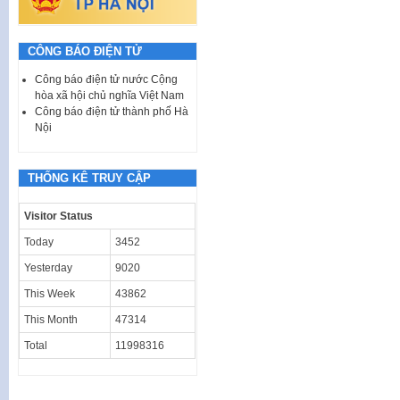
CÔNG BÁO ĐIỆN TỬ
Công báo điện tử nước Cộng
hòa xã hội chủ nghĩa Việt Nam
Công báo điện tử thành phố Hà
Nội
THỐNG KÊ TRUY CẬP
Visitor Status
Today
3452
Yesterday
9020
This Week
43862
This Month
47314
Total
11998316