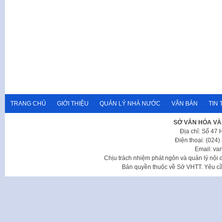
TRANG CHỦ
GIỚI THIỆU
QUẢN LÝ NHÀ NƯỚC
VĂN BẢN
TIN 
SỞ VĂN HÓA VÀ
Địa chỉ: Số 47
Điện thoại: (024
Email: va
Chịu trách nhiệm phát ngôn và quản lý nộ
Bản quyền thuộc về Sở VHTT. Yêu cầu 