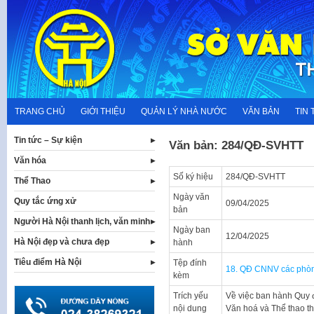
Skip
to
content
TRANG CHỦ
GIỚI THIỆU
QUẢN LÝ NHÀ NƯỚC
VĂN BẢN
TIN 
Tin tức – Sự kiện
Văn bản: 284/QĐ-SVHTT
Văn hóa
Số ký hiệu
284/QĐ-SVHTT
Thể Thao
Ngày văn
Quy tắc ứng xử
09/04/2025
bản
Người Hà Nội thanh lịch, văn minh
Ngày ban
12/04/2025
Hà Nội đẹp và chưa đẹp
hành
Tiêu điểm Hà Nội
Tệp đính
18. QĐ CNNV các phòn
kèm
Trích yếu
Về việc ban hành Quy 
nội dung
Văn hoá và Thể thao t