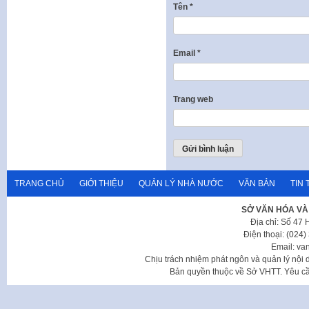
Tên
*
Email
*
Trang web
TRANG CHỦ
GIỚI THIỆU
QUẢN LÝ NHÀ NƯỚC
VĂN BẢN
TIN 
SỞ VĂN HÓA VÀ
Địa chỉ: Số 47
Điện thoại: (024
Email: va
Chịu trách nhiệm phát ngôn và quản lý nộ
Bản quyền thuộc về Sở VHTT. Yêu cầu 