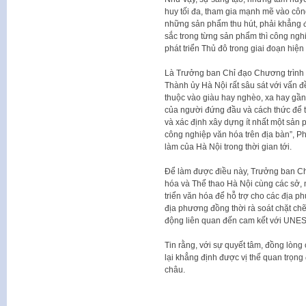
huy tối đa, tham gia mạnh mẽ vào côn
những sản phẩm thu hút, phải khẳng 
sắc trong từng sản phẩm thì công ngh
phát triển Thủ đô trong giai đoạn hiện
Là Trưởng ban Chỉ đạo Chương trình 
Thành ủy Hà Nội rất sâu sát với vấn đ
thuộc vào giàu hay nghèo, xa hay gần 
của người đứng đầu và cách thức để tổ
và xác định xây dựng ít nhất một sản p
công nghiệp văn hóa trên địa bàn”, P
làm của Hà Nội trong thời gian tới.
Để làm được điều này, Trưởng ban Ch
hóa và Thể thao Hà Nội cùng các sở, 
triển văn hóa để hỗ trợ cho các địa p
địa phương đồng thời rà soát chặt ch
động liên quan đến cam kết với UNES
Tin rằng, với sự quyết tâm, đồng lòng
lại khẳng định được vị thế quan trọng
châu.