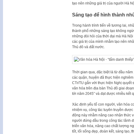
tạo nên những giá trị của người Hà Nội
Sáng tạo để hình thành n
Trong hành trình tiến về tương lai, nh
thành phố những sáng tạo không ngừn
những đòi hỏi của thời đại mà Hà Nội
các giá trị của mình nhằm tạo nên nh
Thủ đô và đất nước.
Thời gian qua, đặc biệt là từ đầu năm
các quận, huyện đã thực hiện nghiêm 
CTr/TU gắn với thực hiện Nghị quyết 
văn hóa trên địa bàn Thủ đô giai đo
tới năm 2045” và đạt được nhiều kết 
Xác định yếu tố con người, văn hóa co
nhiệm vụ, công tác tuyên truyền được 
động này nhằm nâng cao nhận thức và 
người đứng đầu trong công tác lãnh đ
triển văn hóa, nâng cao chất lượng n
tốt, lối sống đẹp, đoàn kết, sáng tạo, t