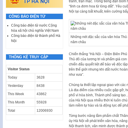
tranh, trận mạc. Trong tiếng đạn bom
“tình ca đơm hoa từ lòng đất”. Yêu c
Nội lại càng bất khuất, kiên cường bấ
CÔNG BÁO ĐIỆN TỬ
Công báo điện tử nước Cộng
hòa xã hội chủ nghĩa Việt Nam
Công báo điện tử thành phố Hà
Những nét đặc sắc của văn hóa Thủ đ
Nội
năm châu
Chiến thắng “Hà Nội – Điện Biên Phủ 
THỐNG KÊ TRUY CẬP
Thủ đô của lương tri và phẩm giá co
chiến đấu quyết liệt để bảo vệ độc lậ
Visitor Status
trên thế giới nhưng khi đất nước hoàn
như xưa”.
Today
3628
Chúng ta thiết lập ngoại giao với các 
Yesterday
8438
Là địa điểm của nhiều cuộc gặp gỡ, h
This Week
43862
phố vì hòa bình, Thành phố sáng tạo
của Hà Nội qua nhiều thời kì luôn chú
This Month
55928
làm niềm tự hào và là động lực để phát
Total
12006930
Từng bước nâng tầm phẩm chất Thăng
ủy Hà Nội về phát triển văn hóa, nân
Nội thanh lịch, văn minh được thành p