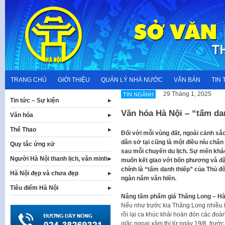
Skip
to
content
TRANG CHỦ
GIỚI THIỆU
QUẢN LÝ NHÀ NƯỚC
VĂN BẢN
TIN 
29 Tháng 1, 2025
TIN NGÀNH
Tin tức – Sự kiện
Văn hóa Hà Nội – “tấm da
Văn hóa
Thể Thao
Đối với mỗi vùng đất, ngoài cảnh sắc
dân sở tại cũng là một điều níu chân
Quy tắc ứng xử
sau mỗi chuyến du lịch. Sự mến khác
Người Hà Nội thanh lịch, văn minh
muốn kết giao với bốn phương và đặc
chính là “tấm danh thiếp” của Thủ đô
Hà Nội đẹp và chưa đẹp
ngàn năm văn hiến.
Tiêu điểm Hà Nội
Nâng tầm phẩm giá Thăng Long – Hà
Nếu như trước kia Thăng Long nhiều 
rồi lại ca khúc khải hoàn đón các đoà
giặc ngoại xâm thì từ ngày 19/8, trướ