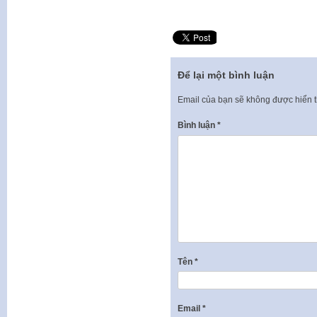
Để lại một bình luận
Email của bạn sẽ không được hiển t
Bình luận
*
Tên
*
Email
*