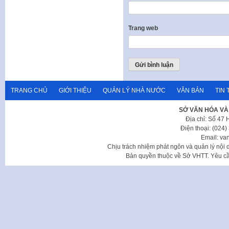
Trang web
TRANG CHỦ
GIỚI THIỆU
QUẢN LÝ NHÀ NƯỚC
VĂN BẢN
TIN 
SỞ VĂN HÓA VÀ
Địa chỉ: Số 47
Điện thoại: (024
Email: va
Chịu trách nhiệm phát ngôn và quản lý nộ
Bản quyền thuộc về Sở VHTT. Yêu cầu 