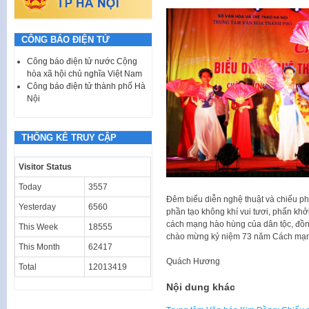
CÔNG BÁO ĐIỆN TỬ
Công báo điện tử nước Cộng
hòa xã hội chủ nghĩa Việt Nam
Công báo điện tử thành phố Hà
Nội
THỐNG KÊ TRUY CẬP
Visitor Status
Today
3557
Đêm biểu diễn nghệ thuật và chiếu p
Yesterday
6560
phần tạo không khí vui tươi, phấn khở
cách mạng hào hùng của dân tộc, đồn
This Week
18555
chào mừng kỷ niệm 73 năm Cách mạng
This Month
62417
Quách Hương
Total
12013419
Nội dung khác