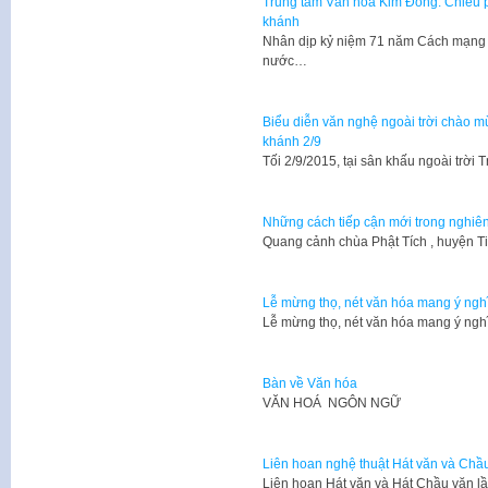
Trung tâm Văn hóa Kim Đồng: Chiếu 
khánh
Nhân dịp kỷ niệm 71 năm Cách mạng 
nước…
Biểu diễn văn nghệ ngoài trời chào
khánh 2/9
​Tối 2/9/2015, tại sân khấu ngoài trờ
Những cách tiếp cận mới trong nghiên
Quang cảnh chùa Phật Tích , huyện T
Lễ mừng thọ, nét văn hóa mang ý ngh
Lễ mừng thọ, nét văn hóa mang ý ng
Bàn về Văn hóa
VĂN HOÁ NGÔN NGỮ
Liên hoan nghệ thuật Hát văn và Chầ
Liên hoan Hát văn và Hát Chầu văn l