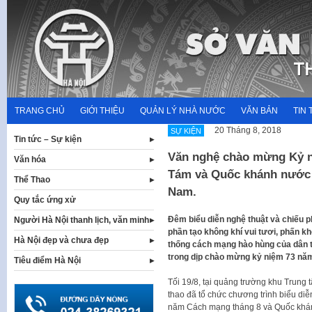
Skip
to
content
TRANG CHỦ
GIỚI THIỆU
QUẢN LÝ NHÀ NƯỚC
VĂN BẢN
TIN 
20 Tháng 8, 2018
SỰ KIỆN
Tin tức – Sự kiện
Văn nghệ chào mừng Kỷ 
Văn hóa
Tám và Quốc khánh nước 
Thể Thao
Nam.
Quy tắc ứng xử
Đêm biểu diễn nghệ thuật và chiếu 
Người Hà Nội thanh lịch, văn minh
phần tạo không khí vui tươi, phấn kh
Hà Nội đẹp và chưa đẹp
thống cách mạng hào hùng của dân t
trong dịp chào mừng kỷ niệm 73 nă
Tiêu điểm Hà Nội
Tối 19/8, tại quảng trường khu Trun
thao đã tổ chức chương trình biểu di
năm Cách mạng tháng 8 và Quốc khán