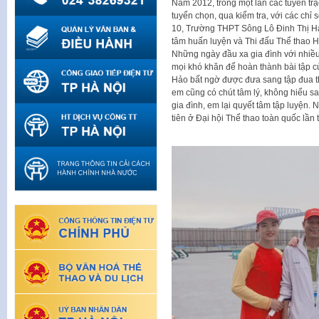
Năm 2012, trong một lần các tuyển t
tuyển chọn, qua kiểm tra, với các chỉ s
10, Trường THPT Sông Lô Đinh Thị Hả
tâm huấn luyện và Thi đấu Thể thao H
Những ngày đầu xa gia đình với nhiề
mọi khó khăn để hoàn thành bài tập c
Hảo bất ngờ được đưa sang tập đua th
em cũng có chút tâm lý, không hiểu sa
gia đình, em lại quyết tâm tập luyện
tiên ở Đại hội Thể thao toàn quốc lần 