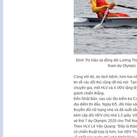
Đinh Thị Hảo và đồng đội Lường Thị
tham dự Olympic 
Cùng với đó, do dịch bệnh, hơn hai nă
tin về các đối thủ cũng rất mù mờ. T
chuyên gia, một HLV và 4 VĐV lặng lẽ
giành chiến thắng.
Đến Nhật Bản, sau các lần kiểm tra
địa điểm thi đấu. Ngày 6/5, đôi Hảo 
thuyền đôi nữ hạng nhẹ và đã xuất sắc c
kém cặp đôi VĐV chủ nhà 1,5 giây. Với
vé thứ 7 dự Olympic 2020 cho Thể tha
Theo HLV Lê Văn Quang: “Đây là thành tí
có chiến thuật hợp lý hơn, hai VĐV T