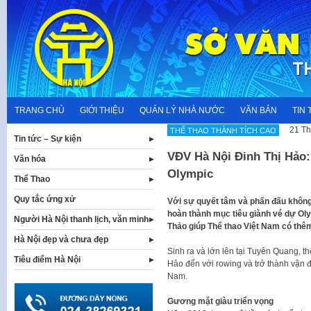
Skip
to
content
TRANG CHỦ
GIỚI THIỆU
QUẢN LÝ NHÀ NƯỚC
VĂN BẢN
TIN 
21 Th
THẾ THAO THÀNH TÍCH CAO
Tin tức – Sự kiện
VĐV Hà Nội Đinh Thị Hảo:
Văn hóa
Olympic
Thể Thao
Quy tắc ứng xử
Với sự quyết tâm và phấn đấu không
hoàn thành mục tiêu giành vé dự Oly
Người Hà Nội thanh lịch, văn minh
Thảo giúp Thể thao Việt Nam có thê
Hà Nội đẹp và chưa đẹp
Sinh ra và lớn lên tại Tuyên Quang, 
Tiêu điểm Hà Nội
Hảo đến với rowing và trở thành vận đ
Nam.
Gương mặt giàu triển vọng