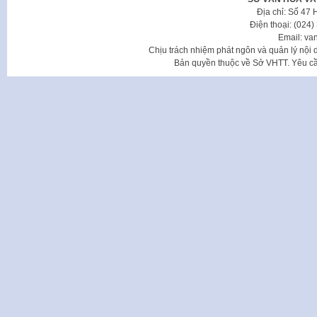
Địa chỉ: Số 47
Điện thoại: (024
Email: va
Chịu trách nhiệm phát ngôn và quản lý nộ
Bản quyền thuộc về Sở VHTT. Yêu cầu 