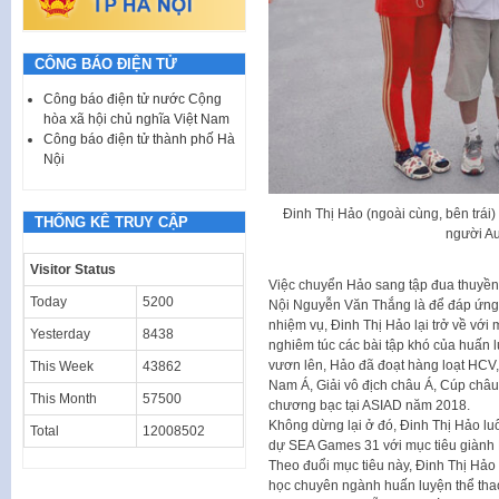
CÔNG BÁO ĐIỆN TỬ
Công báo điện tử nước Cộng
hòa xã hội chủ nghĩa Việt Nam
Công báo điện tử thành phố Hà
Nội
Đinh Thị Hảo (ngoài cùng, bên trái
THỐNG KÊ TRUY CẬP
người Au
Visitor Status
Việc chuyển Hảo sang tập đua thuyền
Today
5200
Nội Nguyễn Văn Thắng là để đáp ứng 
nhiệm vụ, Đinh Thị Hảo lại trở về với 
Yesterday
8438
nghiêm túc các bài tập khó của huấn l
vươn lên, Hảo đã đoạt hàng loạt HCV,
This Week
43862
Nam Á, Giải vô địch châu Á, Cúp châu
This Month
57500
chương bạc tại ASIAD năm 2018.
Không dừng lại ở đó, Đinh Thị Hảo lu
Total
12008502
dự SEA Games 31 với mục tiêu giành 
Theo đuổi mục tiêu này, Đinh Thị Hảo
học chuyên ngành huấn luyện thể thao)