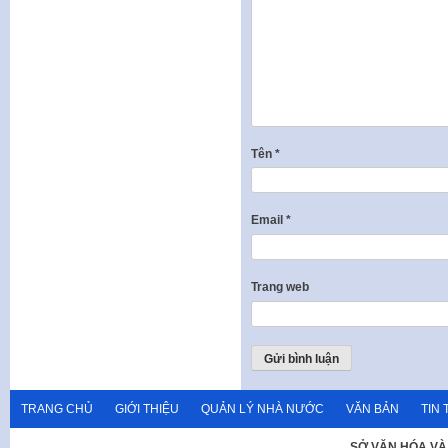
Tên
*
Email
*
Trang web
TRANG CHỦ
GIỚI THIỆU
QUẢN LÝ NHÀ NƯỚC
VĂN BẢN
TIN 
SỞ VĂN HÓA VÀ