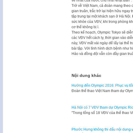
về nhất của nước chủ nhà Nhật Bản”.
Trở về Việt Nam, cả đoàn mang theo
gian truân, trắc trở lại hiện hữu ngay t
tập trung tại một khách sạn ở Hà Nội.
sức khỏe của VĐV, khi trong phòng khô
cơ thể không bị ì.
Theo kế hoạch, Olympic Tokyo sẽ diễn 
các VĐV hết cách ly, thời gian vào di
này, VĐV mất vài ngày để lấy lại thê
bài tập. Với tình hình dịch bệnh như 
Hảo và đồng đội vẫn còn đầy gian tru
Nội dung khác
Hướng đến Olympic 2016: Phục vụ tối 
Đoàn thể thao Việt Nam tham dự Oly
Hà Nội có 7 VĐV tham dự Olympic Rio 
"Trong tổng số 18 VĐV của thể thao 
Phước Hưng không thi đấu nội dung v