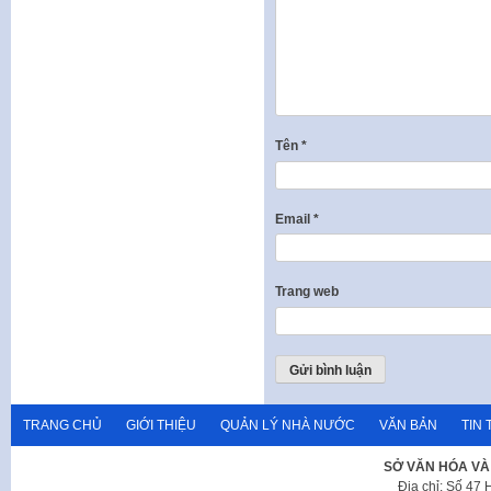
Tên
*
Email
*
Trang web
TRANG CHỦ
GIỚI THIỆU
QUẢN LÝ NHÀ NƯỚC
VĂN BẢN
TIN 
SỞ VĂN HÓA VÀ
Địa chỉ: Số 47