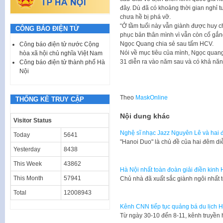
đây. Dù đã có khoảng thời gian nghỉ 
chưa hề bị phá vỡ.
“Ở tầm tuổi này vẫn giành được huy ch
CÔNG BÁO ĐIỆN TỬ
phục bản thân mình vì vẫn còn cố gắn
Ngọc Quang chia sẻ sau tấm HCV.
Công báo điện tử nước Cộng
Nói về mục tiêu của mình, Ngọc quang
hòa xã hội chủ nghĩa Việt Nam
31 diễn ra vào năm sau và có khả năn
Công báo điện tử thành phố Hà
Nội
Theo
MaskOnline
THỐNG KÊ TRUY CẬP
Nội dung khác
Visitor Status
Nghệ sĩ nhạc Jazz Nguyên Lê và hai đ
Today
5641
"Hanoi Duo" là chủ đề của hai đêm di
Yesterday
8438
This Week
43862
Hà Nội nhất toàn đoàn giải điền kinh
This Month
57941
Chủ nhà đã xuất sắc giành ngôi nhất 
Total
12008943
Kênh CNN tiếp tục quảng bá du lịch 
Từ ngày 30-10 đến 8-11, kênh truyền 