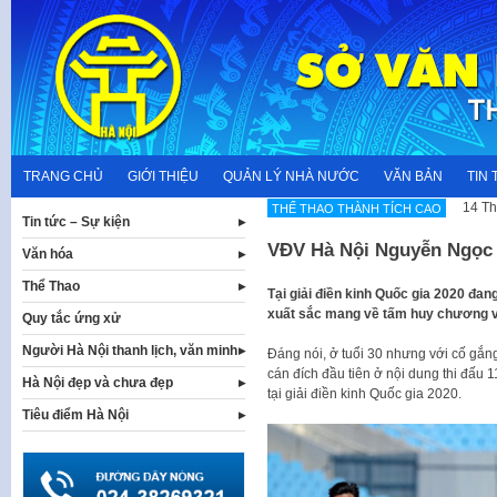
Skip
to
content
TRANG CHỦ
GIỚI THIỆU
QUẢN LÝ NHÀ NƯỚC
VĂN BẢN
TIN 
14 Th
THẾ THAO THÀNH TÍCH CAO
Tin tức – Sự kiện
VĐV Hà Nội Nguyễn Ngọc
Văn hóa
Thể Thao
Tại giải điền kinh Quốc gia 2020 đa
xuất sắc mang về tấm huy chương v
Quy tắc ứng xử
Người Hà Nội thanh lịch, văn minh
Đáng nói, ở tuổi 30 nhưng với cố gắ
cán đích đầu tiên ở nội dung thi đấu
Hà Nội đẹp và chưa đẹp
tại giải điền kinh Quốc gia 2020.
Tiêu điểm Hà Nội