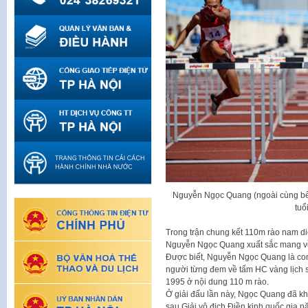
Nguyễn Ngọc Quang (ngoài cùng bê
tuổ
Trong trận chung kết 110m rào nam diễ
Nguyễn Ngọc Quang xuất sắc mang về
Được biết, Nguyễn Ngọc Quang là con 
người từng đem về tấm HC vàng lịch 
1995 ở nội dung 110 m rào.
Ở giải đấu lần này, Ngọc Quang đã kh
sau Giải vô địch Điền kinh quốc gia 