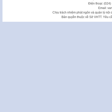
Điện thoại: (024
Email: va
Chịu trách nhiệm phát ngôn và quản lý nộ
Bản quyền thuộc về Sở VHTT. Yêu cầu 