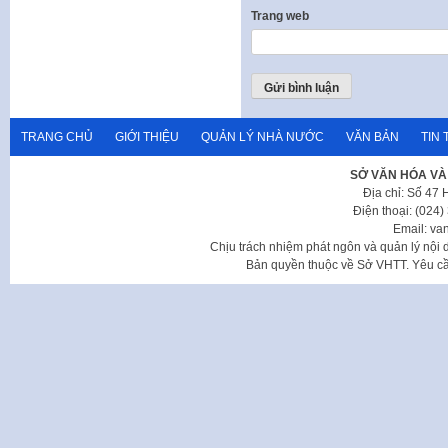
Trang web
TRANG CHỦ
GIỚI THIỆU
QUẢN LÝ NHÀ NƯỚC
VĂN BẢN
TIN 
SỞ VĂN HÓA VÀ
Địa chỉ: Số 47
Điện thoại: (024
Email: va
Chịu trách nhiệm phát ngôn và quản lý nộ
Bản quyền thuộc về Sở VHTT. Yêu cầu 