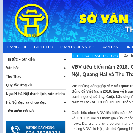
Skip
to
content
TRANG CHỦ
GIỚI THIỆU
QUẢN LÝ NHÀ NƯỚC
VĂN BẢN
TIN 
25 Th
THẾ THAO THÀNH TÍCH CAO
Tin tức – Sự kiện
VĐV tiêu biểu năm 2018:
Văn hóa
Nội, Quang Hải và Thu Th
Thể Thao
Quy tắc ứng xử
Với những đóng góp đặc biệt quan t
Bóng đá Việt Nam 2018, tiền vệ Ng
Người Hà Nội thanh lịch, văn minh
tranh ngôi vị số 1 tại Cuộc bầu chọn
Nam tại ASIAD 18 Bùi Thị Thu Thảo 
Hà Nội đẹp và chưa đẹp
Tiêu điểm Hà Nội
Cuộc bầu chọn VĐV tiêu biểu năm 2018 
và TP.HCM, với sự tham gia của khoản
nước. Đáng chú ý, ứng cử viên nặng 
những VĐV Hà Nội, cầu thủ Quang Hải 