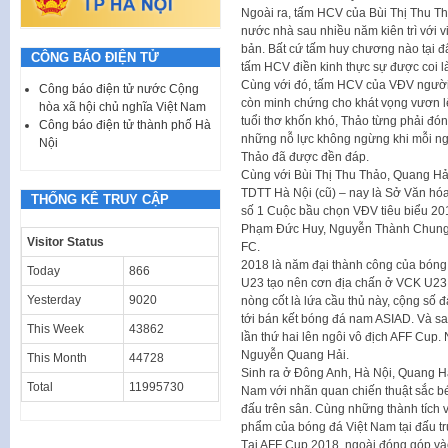
Ngoài ra, tấm HCV của Bùi Thị Thu Th
nước nhà sau nhiều năm kiên trì với v
bản. Bất cứ tấm huy chương nào tại 
CÔNG BÁO ĐIỆN TỬ
tấm HCV điền kinh thực sự được coi l
Cùng với đó, tấm HCV của VĐV người 
Công báo điện tử nước Cộng
còn minh chứng cho khát vọng vươn l
hòa xã hội chủ nghĩa Việt Nam
tuổi thơ khốn khó, Thảo từng phải đó
Công báo điện tử thành phố Hà
những nỗ lực không ngừng khi mỗi ng
Nội
Thảo đã được đền đáp.
Cùng với Bùi Thị Thu Thảo, Quang Hải
TDTT Hà Nội (cũ) – nay là Sở Văn hóa 
THỐNG KÊ TRUY CẬP
số 1 Cuộc bầu chọn VĐV tiêu biểu 20
Phạm Đức Huy, Nguyễn Thành Chung,
Visitor Status
FC.
2018 là năm đại thành công của bóng 
Today
866
U23 tạo nên cơn địa chấn ở VCK U23 
Yesterday
9020
nòng cốt là lứa cầu thủ này, cộng số 
tới bán kết bóng đá nam ASIAD. Và sa
This Week
43862
lần thứ hai lên ngôi vô địch AFF Cup.
Nguyễn Quang Hải.
This Month
44728
Sinh ra ở Đông Anh, Hà Nội, Quang Hải 
Total
11995730
Nam với nhãn quan chiến thuật sắc bén
đấu trên sân. Cùng những thành tích 
phẩm của bóng đá Việt Nam tại đấu tr
Tại AFF Cup 2018, ngoài đóng góp và