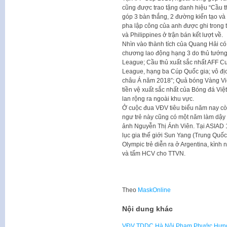
cũng được trao tặng danh hiệu “Cầu t
góp 3 bàn thắng, 2 đường kiến tạo và t
pha lập công của anh được ghi trong 
và Philippines ở trận bán kết lượt về.
Nhìn vào thành tích của Quang Hải c
chương lao động hạng 3 do thủ tướng c
League; Cầu thủ xuất sắc nhất AFF C
League, hạng ba Cúp Quốc gia; vô địc
châu Á năm 2018”; Quả bóng Vàng Việ
tiền vệ xuất sắc nhất của Bóng đá Vi
lan rộng ra ngoài khu vực.
Ở cuộc đua VĐV tiêu biểu năm nay cò
ngư trẻ này cũng có một năm làm dậy
ảnh Nguyễn Thị Ánh Viên. Tại ASIAD 
lục gia thế giới Sun Yang (Trung Quốc
Olympic trẻ diễn ra ở Argentina, kình
và tấm HCV cho TTVN.
Theo
MaskOnline
Nội dung khác
VĐV TDDC Hà Nội Phạm Phước Hưng: