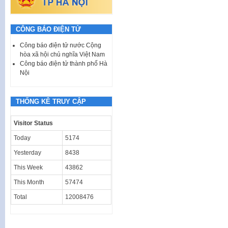
CÔNG BÁO ĐIỆN TỬ
Công báo điện tử nước Cộng
hòa xã hội chủ nghĩa Việt Nam
Công báo điện tử thành phố Hà
Nội
THỐNG KÊ TRUY CẬP
Visitor Status
Today
5174
Yesterday
8438
This Week
43862
This Month
57474
Total
12008476