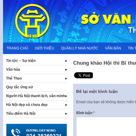
Skip
to
content
TRANG CHỦ
GIỚI THIỆU
QUẢN LÝ NHÀ NƯỚC
VĂN BẢN
TIN 
Tin tức – Sự kiện
Chung khảo Hội thi Bí thư
Văn hóa
Thể Thao
Quy tắc ứng xử
Để lại một bình luận
Người Hà Nội thanh lịch, văn minh
Email của bạn sẽ không được hiển t
Hà Nội đẹp và chưa đẹp
Bình luận
*
Tiêu điểm Hà Nội