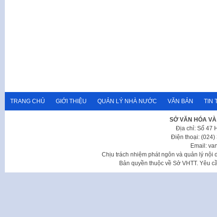
TRANG CHỦ
GIỚI THIỆU
QUẢN LÝ NHÀ NƯỚC
VĂN BẢN
TIN 
SỞ VĂN HÓA VÀ
Địa chỉ: Số 47
Điện thoại: (024
Email: va
Chịu trách nhiệm phát ngôn và quản lý nộ
Bản quyền thuộc về Sở VHTT. Yêu cầu 