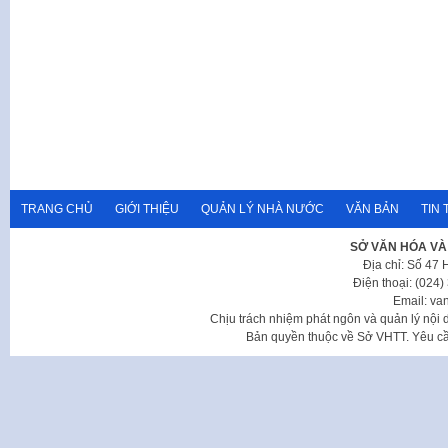
TRANG CHỦ
GIỚI THIỆU
QUẢN LÝ NHÀ NƯỚC
VĂN BẢN
TIN 
SỞ VĂN HÓA VÀ
Địa chỉ: Số 47
Điện thoại: (024
Email: va
Chịu trách nhiệm phát ngôn và quản lý nộ
Bản quyền thuộc về Sở VHTT. Yêu cầu 