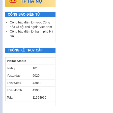
CÔNG BÁO ĐIỆN TỬ
Công báo điện tử nước Cộng
hòa xã hội chủ nghĩa Việt Nam
Công báo điện tử thành phố Hà
Nội
THỐNG KÊ TRUY CẬP
Visitor Status
Today
101
Yesterday
9020
This Week
43862
This Month
43963
Total
11994965