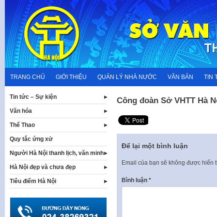
Skip
to
content
TRANG CHỦ
GIỚI THIỆU
QUẢN LÝ NHÀ NƯỚC
VĂN BẢN
TIN 
Tin tức – Sự kiện
Công đoàn Sở VHTT Hà Nộ
Văn hóa
Thể Thao
Quy tắc ứng xử
Để lại một bình luận
Người Hà Nội thanh lịch, văn minh
Email của bạn sẽ không được hiển t
Hà Nội đẹp và chưa đẹp
Bình luận
*
Tiêu điểm Hà Nội