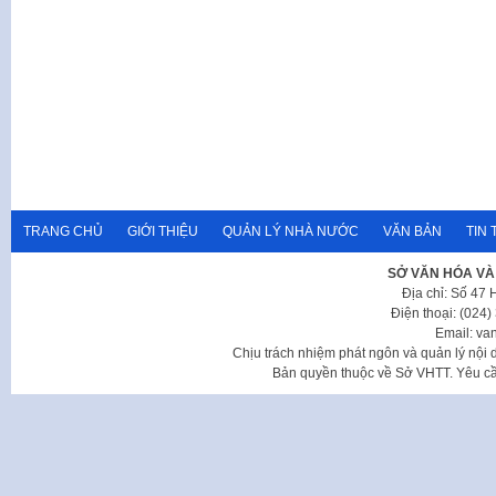
TRANG CHỦ
GIỚI THIỆU
QUẢN LÝ NHÀ NƯỚC
VĂN BẢN
TIN 
SỞ VĂN HÓA VÀ
Địa chỉ: Số 47
Điện thoại: (024
Email: va
Chịu trách nhiệm phát ngôn và quản lý nộ
Bản quyền thuộc về Sở VHTT. Yêu cầu 