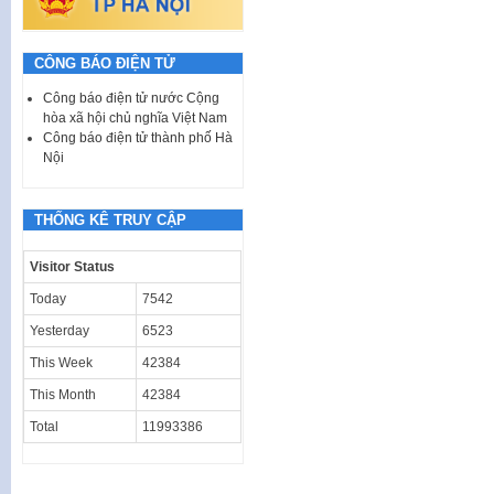
CÔNG BÁO ĐIỆN TỬ
Công báo điện tử nước Cộng
hòa xã hội chủ nghĩa Việt Nam
Công báo điện tử thành phố Hà
Nội
THỐNG KÊ TRUY CẬP
Visitor Status
Today
7542
Yesterday
6523
This Week
42384
This Month
42384
Total
11993386