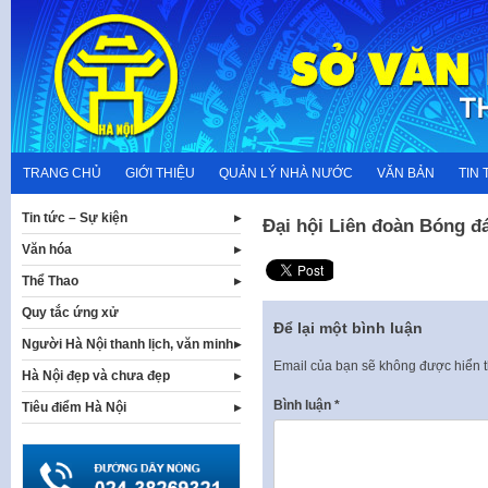
Skip
to
content
TRANG CHỦ
GIỚI THIỆU
QUẢN LÝ NHÀ NƯỚC
VĂN BẢN
TIN 
Tin tức – Sự kiện
Đại hội Liên đoàn Bóng đ
Văn hóa
Thể Thao
Quy tắc ứng xử
Để lại một bình luận
Người Hà Nội thanh lịch, văn minh
Email của bạn sẽ không được hiển t
Hà Nội đẹp và chưa đẹp
Bình luận
*
Tiêu điểm Hà Nội