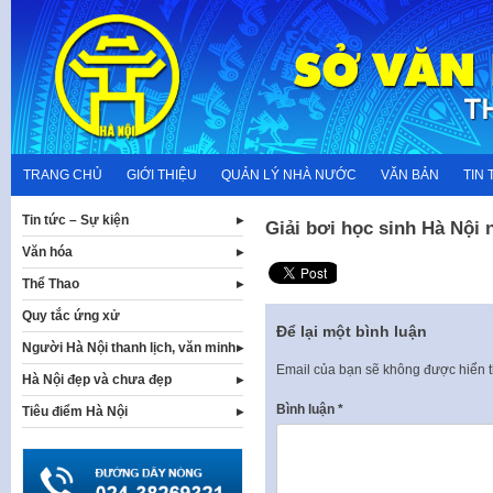
Skip
to
content
TRANG CHỦ
GIỚI THIỆU
QUẢN LÝ NHÀ NƯỚC
VĂN BẢN
TIN 
Tin tức – Sự kiện
Giải bơi học sinh Hà Nội
Văn hóa
Thể Thao
Quy tắc ứng xử
Để lại một bình luận
Người Hà Nội thanh lịch, văn minh
Email của bạn sẽ không được hiển t
Hà Nội đẹp và chưa đẹp
Bình luận
*
Tiêu điểm Hà Nội