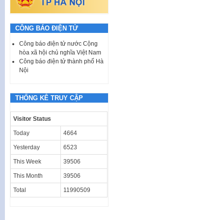
CÔNG BÁO ĐIỆN TỬ
Công báo điện tử nước Cộng
hòa xã hội chủ nghĩa Việt Nam
Công báo điện tử thành phố Hà
Nội
THỐNG KÊ TRUY CẬP
Visitor Status
Today
4664
Yesterday
6523
This Week
39506
This Month
39506
Total
11990509