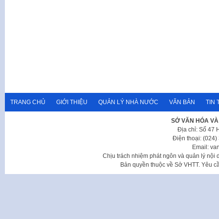
TRANG CHỦ
GIỚI THIỆU
QUẢN LÝ NHÀ NƯỚC
VĂN BẢN
TIN 
SỞ VĂN HÓA VÀ
Địa chỉ: Số 47
Điện thoại: (024
Email: va
Chịu trách nhiệm phát ngôn và quản lý nộ
Bản quyền thuộc về Sở VHTT. Yêu cầu 