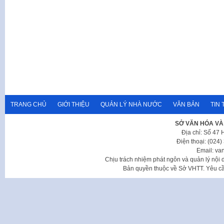
TRANG CHỦ
GIỚI THIỆU
QUẢN LÝ NHÀ NƯỚC
VĂN BẢN
TIN 
SỞ VĂN HÓA VÀ
Địa chỉ: Số 47
Điện thoại: (024
Email: va
Chịu trách nhiệm phát ngôn và quản lý nộ
Bản quyền thuộc về Sở VHTT. Yêu cầu 