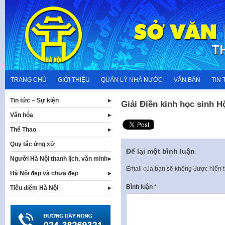
Skip
to
content
TRANG CHỦ
GIỚI THIỆU
QUẢN LÝ NHÀ NƯỚC
VĂN BẢN
TIN 
Tin tức – Sự kiện
Giải Điền kinh học sinh H
Văn hóa
Thể Thao
Quy tắc ứng xử
Để lại một bình luận
Người Hà Nội thanh lịch, văn minh
Email của bạn sẽ không được hiển t
Hà Nội đẹp và chưa đẹp
Bình luận
*
Tiêu điểm Hà Nội