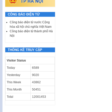
CÔNG BÁO ĐIỆN TỬ
Công báo điện tử nước Cộng
hòa xã hội chủ nghĩa Việt Nam
Công báo điện tử thành phố Hà
Nội
THỐNG KÊ TRUY CẬP
Visitor Status
Today
6589
Yesterday
9020
This Week
43862
This Month
50451
Total
12001453