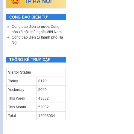
CÔNG BÁO ĐIỆN TỬ
Công báo điện tử nước Cộng
hòa xã hội chủ nghĩa Việt Nam
Công báo điện tử thành phố Hà
Nội
THỐNG KÊ TRUY CẬP
Visitor Status
Today
8170
Yesterday
9020
This Week
43862
This Month
52032
Total
12003034