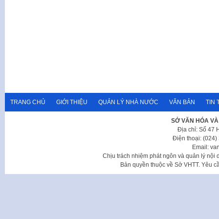
TRANG CHỦ
GIỚI THIỆU
QUẢN LÝ NHÀ NƯỚC
VĂN BẢN
TIN 
SỞ VĂN HÓA VÀ
Địa chỉ: Số 47
Điện thoại: (024
Email: va
Chịu trách nhiệm phát ngôn và quản lý nộ
Bản quyền thuộc về Sở VHTT. Yêu cầu 