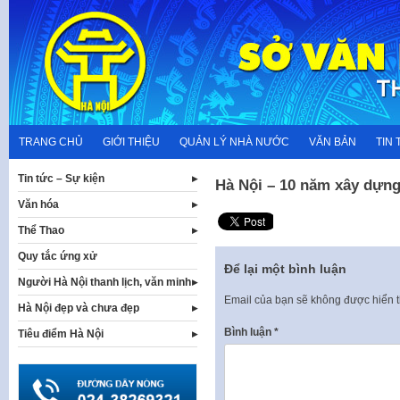
Skip
to
content
TRANG CHỦ
GIỚI THIỆU
QUẢN LÝ NHÀ NƯỚC
VĂN BẢN
TIN 
Tin tức – Sự kiện
Hà Nội – 10 năm xây dựn
Văn hóa
Thể Thao
Quy tắc ứng xử
Để lại một bình luận
Người Hà Nội thanh lịch, văn minh
Email của bạn sẽ không được hiển t
Hà Nội đẹp và chưa đẹp
Bình luận
*
Tiêu điểm Hà Nội