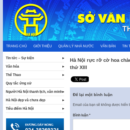
Skip
to
content
TRANG CHỦ
GIỚI THIỆU
QUẢN LÝ NHÀ NƯỚC
VĂN BẢN
TIN 
Tin tức – Sự kiện
Hà Nội rực rỡ cờ hoa chà
Văn hóa
thứ XIII
Thể Thao
Quy tắc ứng xử
Người Hà Nội thanh lịch, văn minh
Để lại một bình luận
Hà Nội đẹp và chưa đẹp
Email của bạn sẽ không được hiển t
Tiêu điểm Hà Nội
Bình luận
*