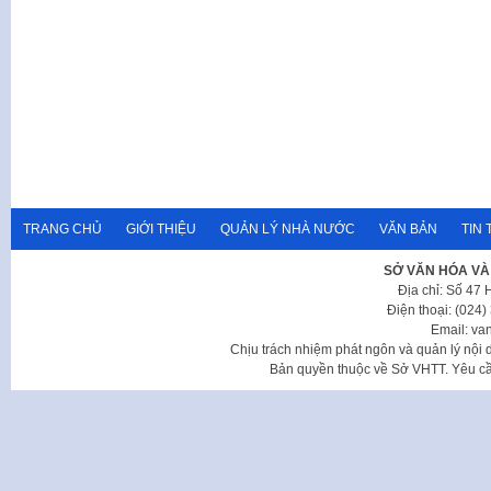
TRANG CHỦ
GIỚI THIỆU
QUẢN LÝ NHÀ NƯỚC
VĂN BẢN
TIN 
SỞ VĂN HÓA VÀ
Địa chỉ: Số 47
Điện thoại: (024
Email: va
Chịu trách nhiệm phát ngôn và quản lý nộ
Bản quyền thuộc về Sở VHTT. Yêu cầu 