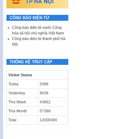
CÔNG BÁO ĐIỆN TỬ
Công báo điện tử nước Cộng
hòa xã hội chủ nghĩa Việt Nam
Công báo điện tử thành phố Hà
Nội
THỐNG KÊ TRUY CẬP
Visitor Status
Today
5088
Yesterday
8438
This Week
43862
This Month
57388
Total
12008390