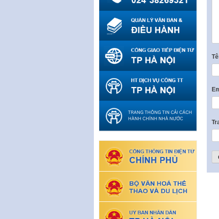
T
Em
Tr