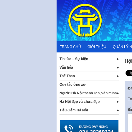
Skip
to
content
TRANG CHỦ
GIỚI THIỆU
QUẢN LÝ 
Tin tức – Sự kiện
Hội
Văn hóa
Thể Thao
Quy tắc ứng xử
Để
Người Hà Nội thanh lịch, văn minh
Em
Hà Nội đẹp và chưa đẹp
Bì
Tiêu điểm Hà Nội