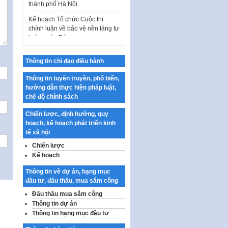
Kế hoạch Tổ chức Cuộc thi
chính luận về bảo vệ nền tảng tư
tưởng của Đảng…
Công bố công khai dự toán kinh
phí xây dựng pháp luật, hoàn
Thông tin chỉ đạo điều hành
thiện thể chế, chính…
Thông tin tuyên truyền, phổ biến,
Quy định về nghiên cứu, ứng
hướng dẫn thực hiện pháp luật,
dụng khoa học, công nghệ, đổi
chế độ chính sách
mới sáng tạo và chuyển…
Quy định chi tiết và hướng dẫn
Chiến lược, định hướng, quy
thi hành một số điều của Luật Lý
hoạch, kế hoạch phát triển kinh
lịch tư…
tế xã hội
Chiến lược
Sửa đổi, bổ sung một số nội
dung tại Nghị quyết số 30/NQ-
Kế hoạch
CP ngày 24 tháng 02…
Thông tin về dự án, hạng mục
Ban hành Chương trình hành
đầu tư, đấu thầu, mua sắm công
động của Chính phủ thực hiện
Đấu thầu mua sắm công
Nghị quyết số 02-NQ/TW ngày
Thông tin dự án
17…
Thông tin hạng mục đầu tư
THÔNG BÁO Tuyển dụng lao