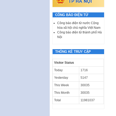
CÔNG BÁO ĐIỆN TỬ
Công báo điện tử nước Cộng
hòa xã hội chủ nghĩa Việt Nam
Công báo điện tử thành phố Hà
Nội
THỐNG KÊ TRUY CẬP
Visitor Status
Today
1716
Yesterday
5147
This Week
30035
This Month
30035
Total
11981037