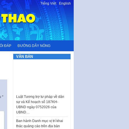
Tiếng Việt
-
English
ỎI ĐÁP
ĐƯỜNG DÂY NÓNG
VĂN BẢN
Luật Tương trợ tư pháp về dân
ấu
*
sự và Kế hoạch số 187KH-
UBND ngày 0752026 của
UBND…
Ban hành Danh mục vị trí khai
thác quảng cáo trên địa bàn
thành phố Hà Nội