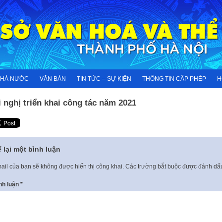
NHÀ NƯỚC
VĂN BẢN
TIN TỨC – SỰ KIỆN
THÔNG TIN CẤP PHÉP
H
 nghị triển khai công tác năm 2021
 lại một bình luận
ail của bạn sẽ không được hiển thị công khai.
Các trường bắt buộc được đánh d
nh luận
*