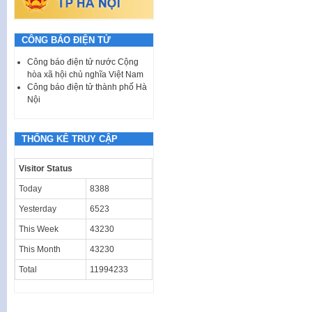
CÔNG BÁO ĐIỆN TỬ
Công báo điện tử nước Cộng
hòa xã hội chủ nghĩa Việt Nam
Công báo điện tử thành phố Hà
Nội
THỐNG KÊ TRUY CẬP
Visitor Status
Today
8388
Yesterday
6523
This Week
43230
This Month
43230
Total
11994233