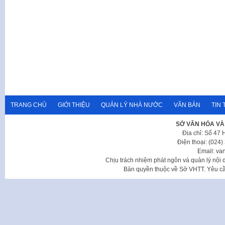
TRANG CHỦ
GIỚI THIỆU
QUẢN LÝ NHÀ NƯỚC
VĂN BẢN
TIN 
SỞ VĂN HÓA VÀ
Địa chỉ: Số 47
Điện thoại: (024
Email: va
Chịu trách nhiệm phát ngôn và quản lý nộ
Bản quyền thuộc về Sở VHTT. Yêu cầu 