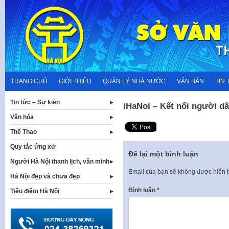
Skip
to
content
TRANG CHỦ
GIỚI THIỆU
QUẢN LÝ NHÀ NƯỚC
VĂN BẢN
TIN 
Tin tức – Sự kiện
iHaNoi – Kết nối người d
Văn hóa
Thể Thao
Quy tắc ứng xử
Để lại một bình luận
Người Hà Nội thanh lịch, văn minh
Email của bạn sẽ không được hiển t
Hà Nội đẹp và chưa đẹp
Bình luận
*
Tiêu điểm Hà Nội