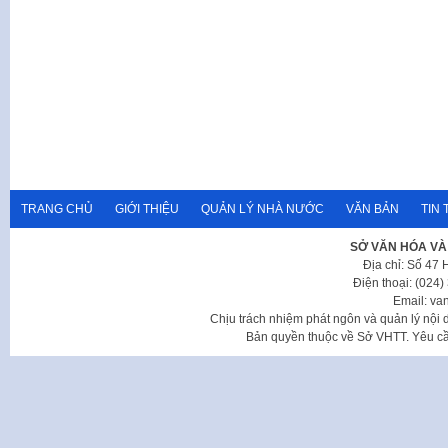
TRANG CHỦ
GIỚI THIỆU
QUẢN LÝ NHÀ NƯỚC
VĂN BẢN
TIN 
SỞ VĂN HÓA VÀ
Địa chỉ: Số 47
Điện thoại: (024
Email: va
Chịu trách nhiệm phát ngôn và quản lý nộ
Bản quyền thuộc về Sở VHTT. Yêu cầu 