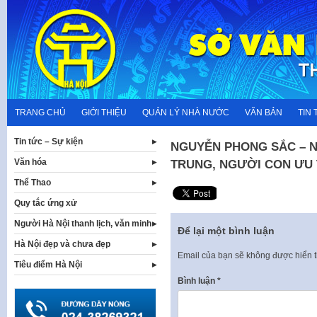
Skip
to
content
TRANG CHỦ
GIỚI THIỆU
QUẢN LÝ NHÀ NƯỚC
VĂN BẢN
TIN 
Tin tức – Sự kiện
NGUYỄN PHONG SẮC – N
Văn hóa
TRUNG, NGƯỜI CON ƯU 
Thể Thao
Quy tắc ứng xử
Người Hà Nội thanh lịch, văn minh
Để lại một bình luận
Hà Nội đẹp và chưa đẹp
Email của bạn sẽ không được hiển t
Tiêu điểm Hà Nội
Bình luận
*