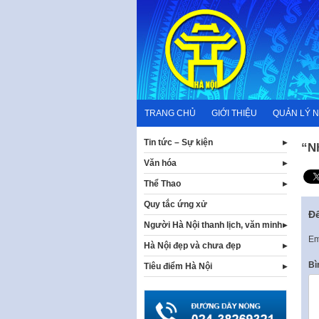
Skip
to
content
TRANG CHỦ
GIỚI THIỆU
QUẢN LÝ 
Tin tức – Sự kiện
“N
Văn hóa
Thể Thao
Quy tắc ứng xử
Để
Người Hà Nội thanh lịch, văn minh
Em
Hà Nội đẹp và chưa đẹp
Bì
Tiêu điểm Hà Nội