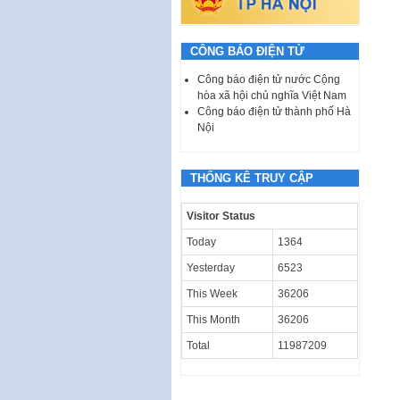
CÔNG BÁO ĐIỆN TỬ
Công báo điện tử nước Cộng
hòa xã hội chủ nghĩa Việt Nam
Công báo điện tử thành phố Hà
Nội
THỐNG KÊ TRUY CẬP
Visitor Status
Today
1364
Yesterday
6523
This Week
36206
This Month
36206
Total
11987209