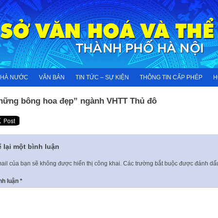
NHÀ NƯỚC
VĂN BẢN
TIN TỨC – SỰ KIỆN
THÔNG TIN CẤP PHÉP
H
hững bông hoa đẹp” ngành VHTT Thủ đô
 lại một bình luận
ail của bạn sẽ không được hiển thị công khai.
Các trường bắt buộc được đánh d
nh luận
*