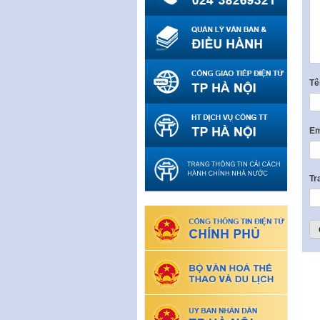
T
Em
Tr