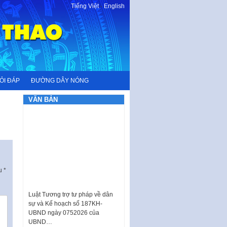
Tiếng Việt
-
English
ỎI ĐÁP
ĐƯỜNG DÂY NÓNG
VĂN BẢN
ấu
*
Luật Tương trợ tư pháp về dân
sự và Kế hoạch số 187KH-
UBND ngày 0752026 của
UBND…