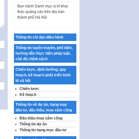
Ban hành Danh mục vị trí khai
thác quảng cáo trên địa bàn
thành phố Hà Nội
Kế hoạch Tổ chức Cuộc thi
chính luận về bảo vệ nền tảng tư
tưởng của Đảng…
Thông tin chỉ đạo điều hành
Công bố công khai dự toán kinh
Thông tin tuyên truyền, phổ biến,
phí xây dựng pháp luật, hoàn
hướng dẫn thực hiện pháp luật,
thiện thể chế, chính…
chế độ chính sách
Quy định về nghiên cứu, ứng
dụng khoa học, công nghệ, đổi
Chiến lược, định hướng, quy
mới sáng tạo và chuyển…
hoạch, kế hoạch phát triển kinh
tế xã hội
Quy định chi tiết và hướng dẫn
Chiến lược
thi hành một số điều của Luật Lý
Kế hoạch
lịch tư…
Sửa đổi, bổ sung một số nội
Thông tin về dự án, hạng mục
dung tại Nghị quyết số 30/NQ-
đầu tư, đấu thầu, mua sắm công
CP ngày 24 tháng 02…
Đấu thầu mua sắm công
Thông tin dự án
Ban hành Chương trình hành
Thông tin hạng mục đầu tư
động của Chính phủ thực hiện
Nghị quyết số 02-NQ/TW ngày