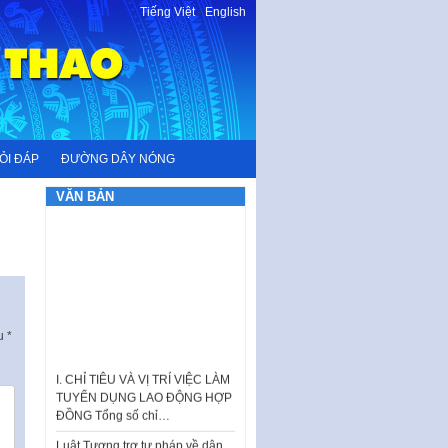
Tiếng Việt
-
English
ỎI ĐÁP
ĐƯỜNG DÂY NÓNG
VĂN BẢN
ấu
*
I. CHỈ TIÊU VÀ VỊ TRÍ VIỆC LÀM
TUYỂN DỤNG LAO ĐỘNG HỢP
ĐỒNG Tổng số chỉ…
Luật Tương trợ tư pháp về dân