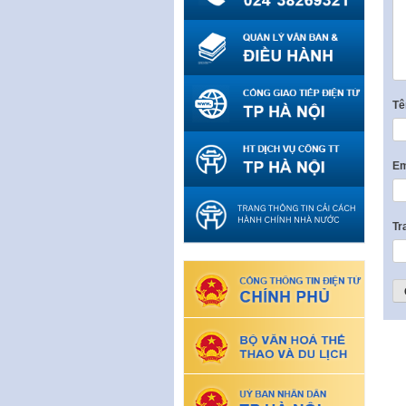
T
Em
Tr