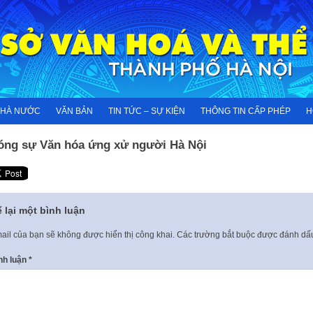
NHÀ NƯỚC
VĂN BẢN
TIN TỨC – SỰ KIỆN
THÔNG TIN CẤP PHÉP
H
óng sự Văn hóa ứng xử người Hà Nội
 lại một bình luận
ail của bạn sẽ không được hiển thị công khai.
Các trường bắt buộc được đánh d
nh luận
*