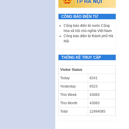
CÔNG BÁO ĐIỆN TỬ
Công báo điện tử nước Cộng
hòa xã hội chủ nghĩa Việt Nam
Công báo điện tử thành phố Hà
Nội
THỐNG KÊ TRUY CẬP
Visitor Status
Today
8241
Yesterday
6523
This Week
43083
This Month
43083
Total
11994085