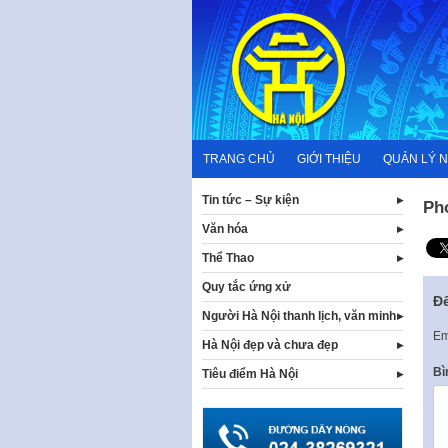
Skip
to
content
TRANG CHỦ
GIỚI THIỆU
QUẢN LÝ 
Tin tức – Sự kiện
Ph
Văn hóa
Thể Thao
Quy tắc ứng xử
Để
Người Hà Nội thanh lịch, văn minh
Em
Hà Nội đẹp và chưa đẹp
Bì
Tiêu điểm Hà Nội