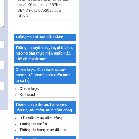
sự và Kế hoạch số 187KH-
UBND ngày 0752026 của
UBND…
Ban hành Danh mục vị trí khai
thác quảng cáo trên địa bàn
thành phố Hà Nội
Thông tin chỉ đạo điều hành
Kế hoạch Tổ chức Cuộc thi
chính luận về bảo vệ nền tảng tư
Thông tin tuyên truyền, phổ biến,
tưởng của Đảng…
hướng dẫn thực hiện pháp luật,
chế độ chính sách
Công bố công khai dự toán kinh
phí xây dựng pháp luật, hoàn
Chiến lược, định hướng, quy
thiện thể chế, chính…
hoạch, kế hoạch phát triển kinh
tế xã hội
Quy định về nghiên cứu, ứng
dụng khoa học, công nghệ, đổi
Chiến lược
mới sáng tạo và chuyển…
Kế hoạch
Quy định chi tiết và hướng dẫn
Thông tin về dự án, hạng mục
thi hành một số điều của Luật Lý
đầu tư, đấu thầu, mua sắm công
lịch tư…
Đấu thầu mua sắm công
Sửa đổi, bổ sung một số nội
Thông tin dự án
dung tại Nghị quyết số 30/NQ-
Thông tin hạng mục đầu tư
CP ngày 24 tháng 02…