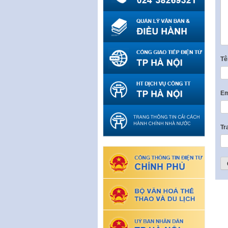
T
Em
Tr