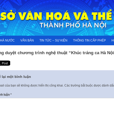
NHÀ NƯỚC
VĂN BẢN
TIN TỨC – SỰ KIỆN
THÔNG TIN CẤP PHÉP
H
ng duyệt chương trình nghệ thuật “Khúc tráng ca Hà Nộ
 lại một bình luận
ail của bạn sẽ không được hiển thị công khai.
Các trường bắt buộc được đánh d
nh luận
*