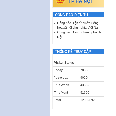
CÔNG BÁO ĐIỆN TỬ
Công báo điện tử nước Cộng
hòa xã hội chủ nghĩa Việt Nam
Công báo điện tử thành phố Hà
Nội
THỐNG KÊ TRUY CẬP
Visitor Status
Today
7833
Yesterday
9020
This Week
43862
This Month
51695
Total
12002697