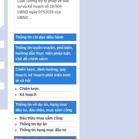
sự và Kế hoạch số 187KH-
UBND ngày 0752026 của
UBND…
Ban hành Danh mục vị trí khai
thác quảng cáo trên địa bàn
thành phố Hà Nội
Thông tin chỉ đạo điều hành
Kế hoạch Tổ chức Cuộc thi
Thông tin tuyên truyền, phổ biến,
chính luận về bảo vệ nền tảng tư
hướng dẫn thực hiện pháp luật,
tưởng của Đảng…
chế độ chính sách
Công bố công khai dự toán kinh
phí xây dựng pháp luật, hoàn
Chiến lược, định hướng, quy
thiện thể chế, chính…
hoạch, kế hoạch phát triển kinh
tế xã hội
Quy định về nghiên cứu, ứng
Chiến lược
dụng khoa học, công nghệ, đổi
Kế hoạch
mới sáng tạo và chuyển…
Quy định chi tiết và hướng dẫn
Thông tin về dự án, hạng mục
thi hành một số điều của Luật Lý
đầu tư, đấu thầu, mua sắm công
lịch tư…
Đấu thầu mua sắm công
Thông tin dự án
Sửa đổi, bổ sung một số nội
Thông tin hạng mục đầu tư
dung tại Nghị quyết số 30/NQ-
CP ngày 24 tháng 02…