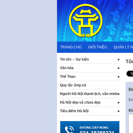
Skip
to
content
TRANG CHỦ
GIỚI THIỆU
QUẢN LÝ 
Tin tức – Sự kiện
Tổ
Văn hóa
Thể Thao
Quy tắc ứng xử
Để
Người Hà Nội thanh lịch, văn minh
Em
Hà Nội đẹp và chưa đẹp
Bì
Tiêu điểm Hà Nội