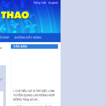
Tiếng Việt
-
English
ỎI ĐÁP
ĐƯỜNG DÂY NÓNG
VĂN BẢN
i”
ấu
*
I. CHỈ TIÊU VÀ VỊ TRÍ VIỆC LÀM
TUYỂN DỤNG LAO ĐỘNG HỢP
ĐỒNG Tổng số chỉ…
Luật Tương trợ tư pháp về dân