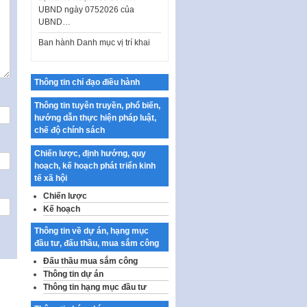
UBND…
Ban hành Danh mục vị trí khai
thác quảng cáo trên địa bàn
thành phố Hà Nội
Kế hoạch Tổ chức Cuộc thi
Thông tin chỉ đạo điều hành
chính luận về bảo vệ nền tảng tư
tưởng của Đảng…
Thông tin tuyên truyền, phổ biến,
hướng dẫn thực hiện pháp luật,
Công bố công khai dự toán kinh
chế độ chính sách
phí xây dựng pháp luật, hoàn
thiện thể chế, chính…
Chiến lược, định hướng, quy
hoạch, kế hoạch phát triển kinh
Quy định về nghiên cứu, ứng
tế xã hội
dụng khoa học, công nghệ, đổi
mới sáng tạo và chuyển…
Chiến lược
Kế hoạch
Quy định chi tiết và hướng dẫn
thi hành một số điều của Luật Lý
Thông tin về dự án, hạng mục
lịch tư…
đầu tư, đấu thầu, mua sắm công
Sửa đổi, bổ sung một số nội
Đấu thầu mua sắm công
dung tại Nghị quyết số 30/NQ-
Thông tin dự án
CP ngày 24 tháng 02…
Thông tin hạng mục đầu tư
Ban hành Chương trình hành