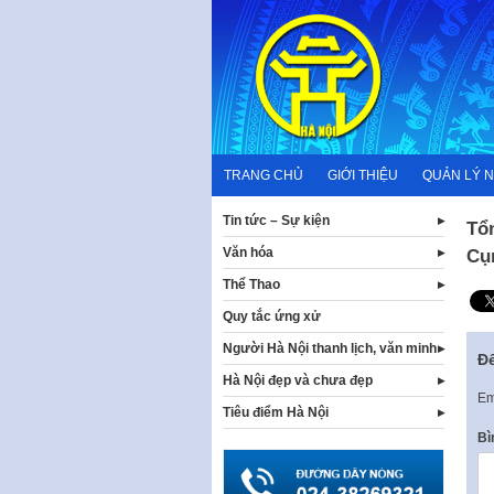
Skip
to
content
TRANG CHỦ
GIỚI THIỆU
QUẢN LÝ 
Tin tức – Sự kiện
Tổn
Văn hóa
Cụ
Thể Thao
Quy tắc ứng xử
Người Hà Nội thanh lịch, văn minh
Để
Hà Nội đẹp và chưa đẹp
Em
Tiêu điểm Hà Nội
Bì