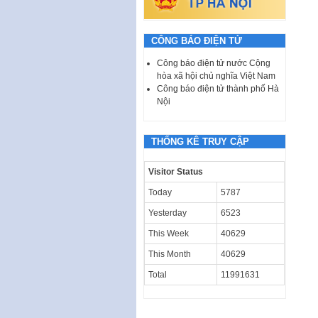
CÔNG BÁO ĐIỆN TỬ
Công báo điện tử nước Cộng
hòa xã hội chủ nghĩa Việt Nam
Công báo điện tử thành phố Hà
Nội
THỐNG KÊ TRUY CẬP
Visitor Status
Today
5787
Yesterday
6523
This Week
40629
This Month
40629
Total
11991631