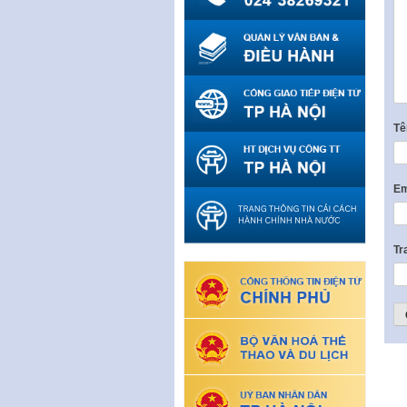
T
Em
Tr