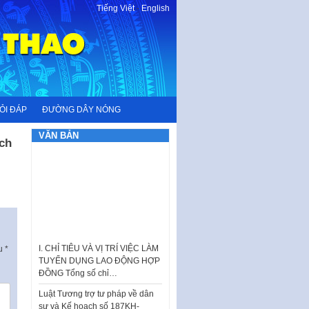
Tiếng Việt
-
English
ỎI ĐÁP
ĐƯỜNG DÂY NÓNG
VĂN BẢN
ịch
I. CHỈ TIÊU VÀ VỊ TRÍ VIỆC LÀM
ấu
*
TUYỂN DỤNG LAO ĐỘNG HỢP
ĐỒNG Tổng số chỉ…
Luật Tương trợ tư pháp về dân
sự và Kế hoạch số 187KH-
UBND ngày 0752026 của