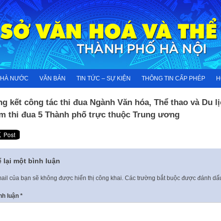
NHÀ NƯỚC
VĂN BẢN
TIN TỨC – SỰ KIỆN
THÔNG TIN CẤP PHÉP
H
g kết công tác thi đua Ngành Văn hóa, Thể thao và Du l
m thi đua 5 Thành phố trực thuộc Trung ương
 lại một bình luận
ail của bạn sẽ không được hiển thị công khai.
Các trường bắt buộc được đánh d
nh luận
*