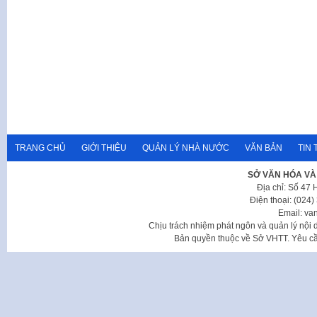
TRANG CHỦ
GIỚI THIỆU
QUẢN LÝ NHÀ NƯỚC
VĂN BẢN
TIN 
SỞ VĂN HÓA VÀ
Địa chỉ: Số 47
Điện thoại: (024
Email: va
Chịu trách nhiệm phát ngôn và quản lý nộ
Bản quyền thuộc về Sở VHTT. Yêu cầu 