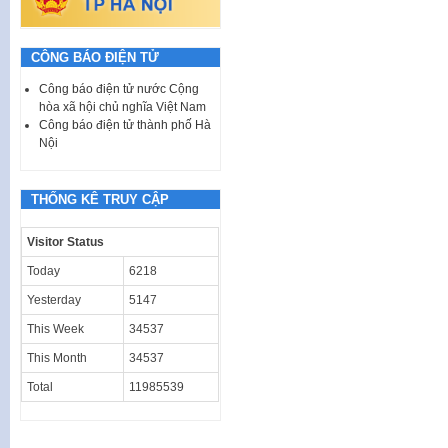
CÔNG BÁO ĐIỆN TỬ
Công báo điện tử nước Cộng
hòa xã hội chủ nghĩa Việt Nam
Công báo điện tử thành phố Hà
Nội
THỐNG KÊ TRUY CẬP
Visitor Status
Today
6218
Yesterday
5147
This Week
34537
This Month
34537
Total
11985539