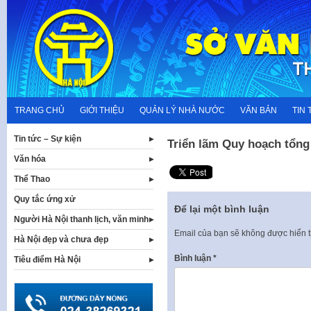
Skip
to
content
TRANG CHỦ
GIỚI THIỆU
QUẢN LÝ NHÀ NƯỚC
VĂN BẢN
TIN 
Tin tức – Sự kiện
Triển lãm Quy hoạch tổng
Văn hóa
Thể Thao
Quy tắc ứng xử
Để lại một bình luận
Người Hà Nội thanh lịch, văn minh
Email của bạn sẽ không được hiển t
Hà Nội đẹp và chưa đẹp
Bình luận
*
Tiêu điểm Hà Nội