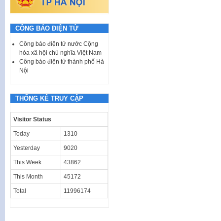
CÔNG BÁO ĐIỆN TỬ
Công báo điện tử nước Cộng
hòa xã hội chủ nghĩa Việt Nam
Công báo điện tử thành phố Hà
Nội
THỐNG KÊ TRUY CẬP
Visitor Status
Today
1310
Yesterday
9020
This Week
43862
This Month
45172
Total
11996174