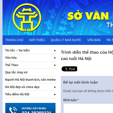
Skip
to
content
TRANG CHỦ
GIỚI THIỆU
QUẢN LÝ NHÀ NƯỚC
VĂN BẢN
TIN 
Tin tức – Sự kiện
Trình diễn thể thao của H
Văn hóa
cao tuổi Hà Nội
Thể Thao
Quy tắc ứng xử
Người Hà Nội thanh lịch, văn minh
Để lại một bình luận
Hà Nội đẹp và chưa đẹp
Email của bạn sẽ không được hiển t
Tiêu điểm Hà Nội
Bình luận
*