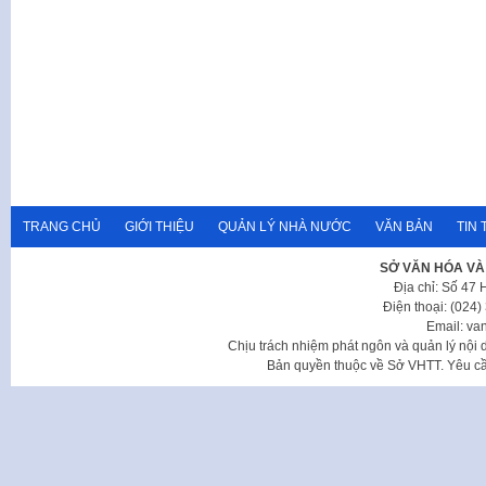
TRANG CHỦ
GIỚI THIỆU
QUẢN LÝ NHÀ NƯỚC
VĂN BẢN
TIN 
SỞ VĂN HÓA VÀ
Địa chỉ: Số 47
Điện thoại: (024
Email: va
Chịu trách nhiệm phát ngôn và quản lý nộ
Bản quyền thuộc về Sở VHTT. Yêu cầu 