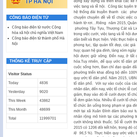
động xây dựng và triển khai các kế 
việc tang và lễ hội. Công tác tuyên 
hệ thống đài truyền thanh các phườ
CÔNG BÁO ĐIỆN TỬ
chuyện chuyên đề về tổ chức việc cư
hành tờ rơi…Riêng năm 2015, Quận B
Công báo điện tử nước Cộng
phường Tây Tựu, Thượng Cát và Liê
hòa xã hội chủ nghĩa Việt Nam
trong việc cưới, việc tang và lễ hội 
Công báo điện tử thành phố Hà
dân biết và thực hiện. Việc thực hiện
Nội
phong tục, tập quán tốt đẹp, các giá 
huy; quan hệ gia đình, làng xóm ngày c
hội được giữ vững. Đến nay, ở tất
THỐNG KÊ TRUY CẬP
hóa.Tuy nhiên, để quy ước tổ dân p
cuộc sống hơn, Ban chỉ đạo quận đã
phường triển khai đồng bộ đến 100%
Visitor Status
quy ước tổ dân phố. Năm 2015, UBN
Today
4836
tổ dân phố. Với sự vào cuộc của cá
nhân dân, đến nay, việc tổ chức lễ cướ
Yesterday
9020
giảm, thay vào đó lễ cưới được tổ chức
lễ đơn giản hóa. Nhiều lễ cưới tổ ch
This Week
43862
tổ chức ăn uống trong phạm vi gia đì
This Month
48699
mới tại xã Xuân Đỉnh đảm bảo vui tươ
nhân rộng mô hình tại các phường tr
Total
11999701
cưới không khói thuốc. Số lễ cưới t
2015 có 1206 đôi kết hôn, trong đó có
lệ 96,5 %
). Thực hiện quy ước việc