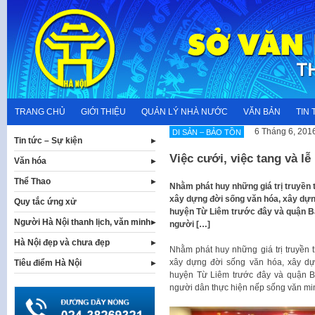
Skip
to
content
TRANG CHỦ
GIỚI THIỆU
QUẢN LÝ NHÀ NƯỚC
VĂN BẢN
TIN 
6 Tháng 6, 201
DI SẢN – BẢO TỒN
Tin tức – Sự kiện
Việc cưới, việc tang và l
Văn hóa
Thể Thao
Nhằm phát huy những giá trị truyền 
xây dựng đời sống văn hóa, xây dựng
Quy tắc ứng xử
huyện Từ Liêm trước đây và quận Bắc
Người Hà Nội thanh lịch, văn minh
người […]
Hà Nội đẹp và chưa đẹp
Nhằm phát huy những giá trị truyền 
xây dựng đời sống văn hóa, xây dự
Tiêu điểm Hà Nội
huyện Từ Liêm trước đây và quận Bắ
người dân thực hiện nếp sống văn minh