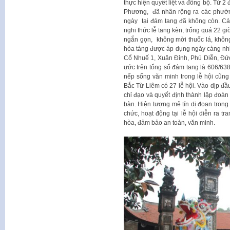
thực hiện quyết liệt và đồng bộ. Từ 
Phương, đã nhân rộng ra các phường
ngày tại đám tang đã không còn. Cá
nghi thức lễ tang kèn, trống quá 22 g
ngắn gọn, không mời thuốc lá, không
hỏa táng được áp dụng ngày càng nh
Cổ Nhuế 1, Xuân Đỉnh, Phú Diễn, Đứ
ước trên tổng số đám tang là 606/638
nếp sống văn minh trong lễ hội cũn
Bắc Từ Liêm có 27 lễ hội. Vào dịp đ
chỉ đạo và quyết định thành lập đoàn k
bàn. Hiện tượng mê tín dị đoan trong 
chức, hoạt động tại lễ hội diễn ra tr
hòa, đảm bảo an toàn, văn minh.