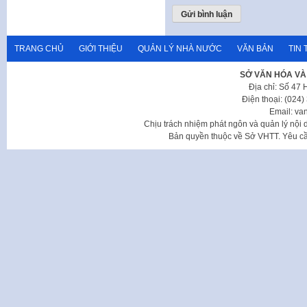
TRANG CHỦ
GIỚI THIỆU
QUẢN LÝ NHÀ NƯỚC
VĂN BẢN
TIN 
SỞ VĂN HÓA VÀ
Địa chỉ: Số 47
Điện thoại: (024
Email: va
Chịu trách nhiệm phát ngôn và quản lý nộ
Bản quyền thuộc về Sở VHTT. Yêu cầu 