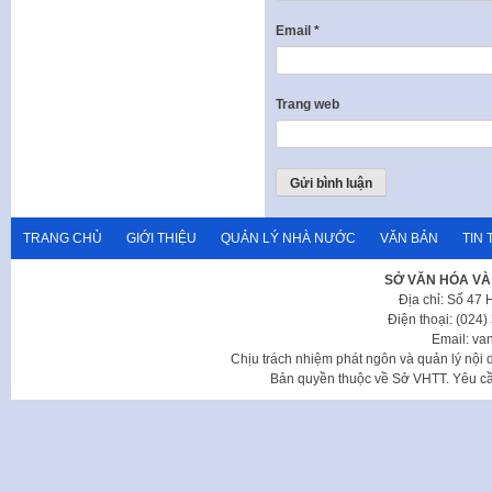
Email
*
Trang web
TRANG CHỦ
GIỚI THIỆU
QUẢN LÝ NHÀ NƯỚC
VĂN BẢN
TIN 
SỞ VĂN HÓA VÀ
Địa chỉ: Số 47
Điện thoại: (024
Email: va
Chịu trách nhiệm phát ngôn và quản lý nộ
Bản quyền thuộc về Sở VHTT. Yêu cầu 