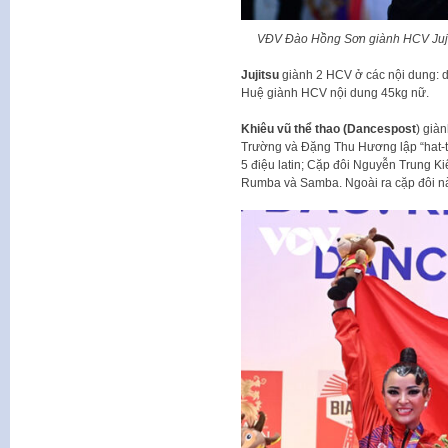
VĐV Đào Hồng Sơn giành HCV Juji
Jujitsu
giành 2 HCV ở các nội dung: 
Huệ giành HCV nội dung 45kg nữ.
Khiêu vũ thể thao (Dancespost
) già
Trường và Đặng Thu Hương lập “hat-tr
5 điệu latin; Cặp đôi Nguyễn Trung 
Rumba và Samba. Ngoài ra cặp đôi n