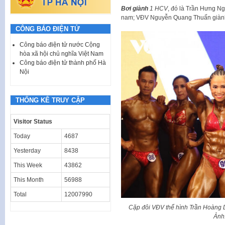
Bơi giành
1 HCV
, đó là Trần Hưng 
nam; VĐV Nguyễn Quang Thuấn giành
CÔNG BÁO ĐIỆN TỬ
Công báo điện tử nước Cộng
hòa xã hội chủ nghĩa Việt Nam
Công báo điện tử thành phố Hà
Nội
THỐNG KÊ TRUY CẬP
Visitor Status
Today
4687
Yesterday
8438
This Week
43862
This Month
56988
Total
12007990
Cặp đôi VĐV thể hình Trần Hoàng 
Ảnh