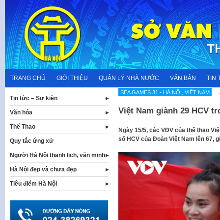
Skip
to
content
TRANG CHỦ
GIỚI THIỆU
QUẢN LÝ NHÀ NƯỚC
VĂN BẢN
TIN 
SEA GAMES 31 - HÀ NỘI, VIỆT NAM
Tin tức – Sự kiện
Việt Nam giành 29 HCV tro
Văn hóa
Thể Thao
Ngày 15/5, các VĐV của thể thao Vi
số HCV của Đoàn Việt Nam lên 67, g
Quy tắc ứng xử
Người Hà Nội thanh lịch, văn minh
Hà Nội đẹp và chưa đẹp
Tiêu điểm Hà Nội