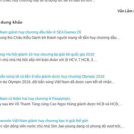
 chiếc huy chương này sẽ là động lực để thi đấu tốt hơn”.
Văn Lâm 
 dung khác
 Nam giành huy chương đầu tiên ở SEA Games 29
ung thủ Châu Kiều Oanh trở thành người mang về tấm huy chương đầu…
ng Hà Nội giành 16 huy chương tại giải trẻ quốc gia 2016
 chủ nhà Hà Nội xếp nhì toàn đoàn với (6 HCV, 7 HCB, 3…
bắn súng sẽ có tiền tỉ nếu giành được huy chương Olympic 2016
 dự Olympic 2016, đội bắn súng Việt Nam đã được cam kết sẽ nhận…
 Nam có thêm hai huy chương ở Paralympic
 sau khi Võ Thanh Tùng cùng Cao Ngọc Hùng giành được HCB và HCĐ,…
wondo Việt Nam giành huy chương bạc ở giải thế giới
c vận động viên nước chủ nhà Sim Jae-young đang có phong độ vượt trội,…