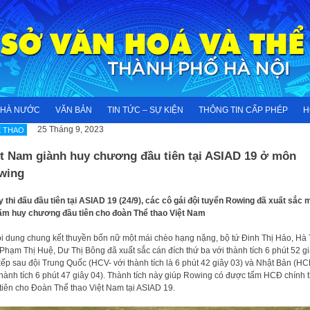
NHÀ NƯỚC
VĂN BẢN
TIN TỨC – SỰ KIỆN
THÔNG TIN CẤP PHÉP
H
25 Tháng 9, 2023
 THAO
̣t Nam giành huy chương đầu tiên tại ASIAD 19 ở môn
wing
y thi đấu đầu tiên tại ASIAD 19 (24/9), các cô gái đội tuyển Rowing đã xuất sắc
tấm huy chương đầu tiên cho đoàn Thể thao Việt Nam
ội dung chung kết thuyền bốn nữ một mái chèo hạng nặng, bộ tứ Đinh Thị Hảo, Hà 
 Phạm Thị Huệ, Dư Thị Bông đã xuất sắc cán đích thứ ba với thành tích 6 phút 52 g
xếp sau đội Trung Quốc (HCV- với thành tích là 6 phút 42 giây 03) và Nhật Bản (HC
 thành tích 6 phút 47 giây 04). Thành tích này giúp Rowing có được tấm HCĐ chính 
tiên cho Đoàn Thể thao Việt Nam tại ASIAD 19.