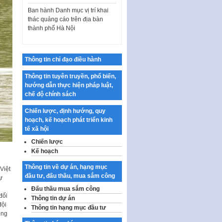
Ban hành Danh mục vị trí khai
thác quảng cáo trên địa bàn
thành phố Hà Nội
Kế hoạch Tổ chức Cuộc thi
chính luận về bảo vệ nền tảng tư
tưởng của Đảng…
Thông tin chỉ đạo điều hành
Công bố công khai dự toán kinh
phí xây dựng pháp luật, hoàn
Thông tin tuyên truyền, phổ biến,
thiện thể chế, chính…
hướng dẫn thực hiện pháp luật,
chế độ chính sách
Quy định về nghiên cứu, ứng
dụng khoa học, công nghệ, đổi
Chiến lược, định hướng, quy
mới sáng tạo và chuyển…
hoạch, kế hoạch phát triển kinh
tế xã hội
Quy định chi tiết và hướng dẫn
thi hành một số điều của Luật Lý
Chiến lược
lịch tư…
Kế hoạch
Sửa đổi, bổ sung một số nội
Thông tin về dự án, hạng mục
Việt
dung tại Nghị quyết số 30/NQ-
đầu tư, đấu thầu, mua sắm công
ự
CP ngày 24 tháng 02…
Đấu thầu mua sắm công
đối
Ban hành Chương trình hành
Thông tin dự án
đội
động của Chính phủ thực hiện
Thông tin hạng mục đầu tư
ong
Nghị quyết số 02-NQ/TW ngày