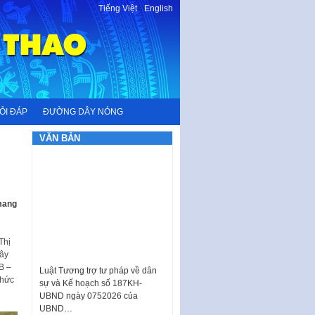
Tiếng Việt
-
English
ỎI ĐÁP
ĐƯỜNG DÂY NÓNG
VĂN BẢN
 mang
Thị
iây
Luật Tương trợ tư pháp về dân
B –
sự và Kế hoạch số 187KH-
thức
UBND ngày 0752026 của
UBND…