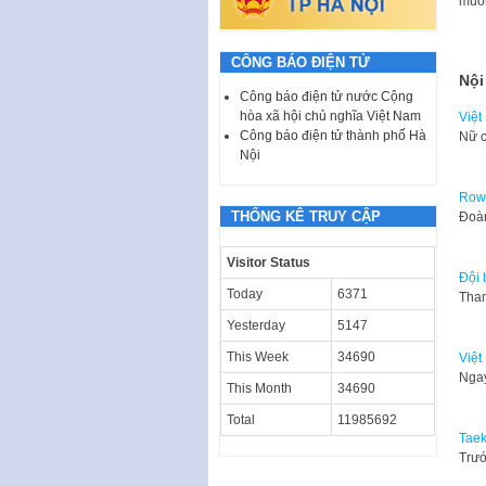
muốn
CÔNG BÁO ĐIỆN TỬ
Nội
Công báo điện tử nước Cộng
hòa xã hội chủ nghĩa Việt Nam
Việt
Công báo điện tử thành phố Hà
Nữ c
Nội
Rowi
THỐNG KÊ TRUY CẬP
Đoàn
Visitor Status
Đội 
Today
6371
Tham
Yesterday
5147
This Week
34690
Việt
Ngay
This Month
34690
Total
11985692
Taek
Trướ