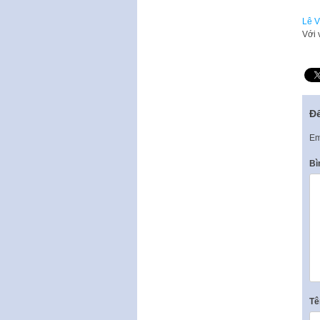
Lê V
Với 
Để
Em
Bì
T