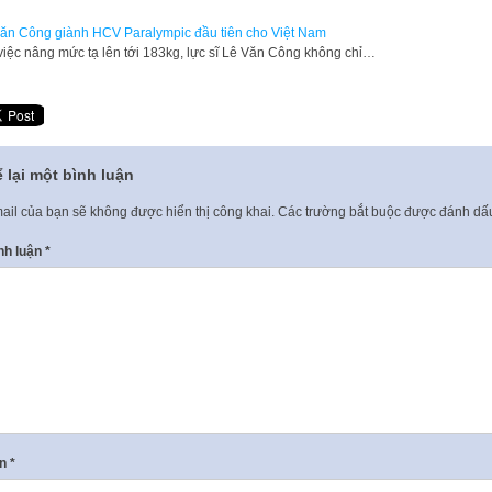
ăn Công giành HCV Paralympic đầu tiên cho Việt Nam
việc nâng mức tạ lên tới 183kg, lực sĩ Lê Văn Công không chỉ…
 lại một bình luận
ail của bạn sẽ không được hiển thị công khai.
Các trường bắt buộc được đánh d
nh luận
*
ên
*