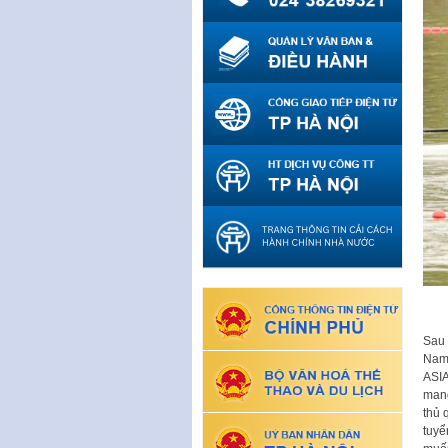
Sau 
Nam,
ASIA
mang
thủ 
tuyể