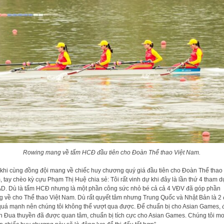
Rowing mang về tấm HCĐ đầu tiên cho Đoàn Thể thao Việt Nam.
khi cùng đồng đội mang về chiếc huy chương quý giá đầu tiên cho Đoàn Thể thao 
 tay chèo kỳ cựu Phạm Thị Huệ chia sẻ: Tôi rất vinh dự khi đây là lần thứ 4 tham d
D. Dù là tấm HCĐ nhưng là một phần công sức nhỏ bé cả cả 4 VĐV đã góp phần
 về cho Thể thao Việt Nam. Dù rất quyết tâm nhưng Trung Quốc và Nhật Bản là 2 
quá mạnh nên chúng tôi không thể vượt qua được. Để chuẩn bị cho Asian Games, 
n Đua thuyền đã được quan tâm, chuẩn bị tích cực cho Asian Games. Chúng tôi m