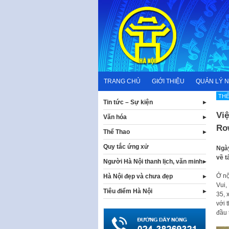
Skip
to
content
TRANG CHỦ
GIỚI THIỆU
QUẢN LÝ 
THỂ
Tin tức – Sự kiện
Viê
Văn hóa
Ro
Thể Thao
Quy tắc ứng xử
Ngà
về 
Người Hà Nội thanh lịch, văn minh
Ở n
Hà Nội đẹp và chưa đẹp
Vui,
Tiêu điểm Hà Nội
35, 
với
đầu 