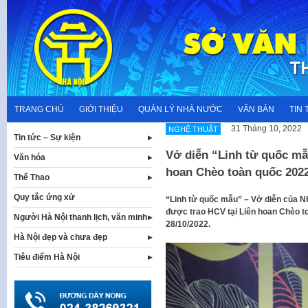
Skip
to
content
TRANG CHỦ
GIỚI THIỆU
QUẢN LÝ NHÀ NƯỚC
VĂN BẢN
TIN 
31 Tháng 10, 2022
NGHỆ THUẬT
Tin tức – Sự kiện
Vở diễn “Linh từ quốc mẫ
Văn hóa
hoan Chèo toàn quốc 202
Thể Thao
Quy tắc ứng xử
“Linh từ quốc mẫu” – Vở diễn của Nh
được trao HCV tại Liên hoan Chèo t
Người Hà Nội thanh lịch, văn minh
28/10/2022.
Hà Nội đẹp và chưa đẹp
Tiêu điểm Hà Nội