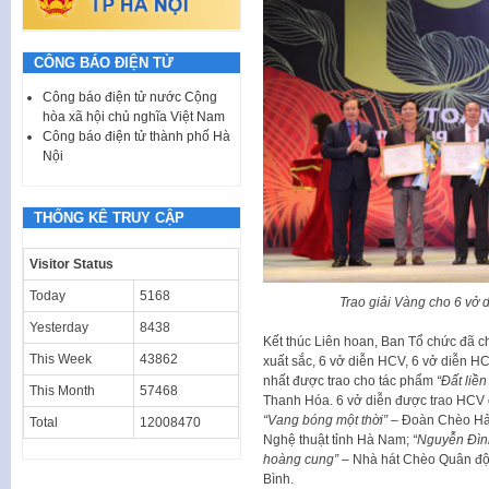
CÔNG BÁO ĐIỆN TỬ
Công báo điện tử nước Cộng
hòa xã hội chủ nghĩa Việt Nam
Công báo điện tử thành phố Hà
Nội
THỐNG KÊ TRUY CẬP
Visitor Status
Today
5168
Trao giải Vàng cho 6 vở 
Yesterday
8438
Kết thúc Liên hoan, Ban Tổ chức đã ch
This Week
43862
xuất sắc, 6 vở diễn HCV, 6 vở diễn HC
nhất được trao cho tác phẩm
“Đất liền
This Month
57468
Thanh Hóa. 6 vở diễn được trao HCV
“Vang bóng một thời”
– Đoàn Chèo Hả
Total
12008470
Nghệ thuật tỉnh Hà Nam;
“Nguyễn Đìn
hoàng cung”
– Nhà hát Chèo Quân độ
Bình.