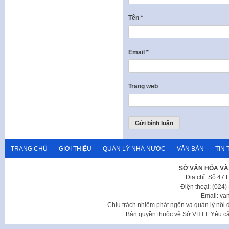
Tên
*
Email
*
Trang web
TRANG CHỦ
GIỚI THIỆU
QUẢN LÝ NHÀ NƯỚC
VĂN BẢN
TIN 
SỞ VĂN HÓA VÀ
Địa chỉ: Số 47
Điện thoại: (024
Email: va
Chịu trách nhiệm phát ngôn và quản lý nộ
Bản quyền thuộc về Sở VHTT. Yêu cầu 