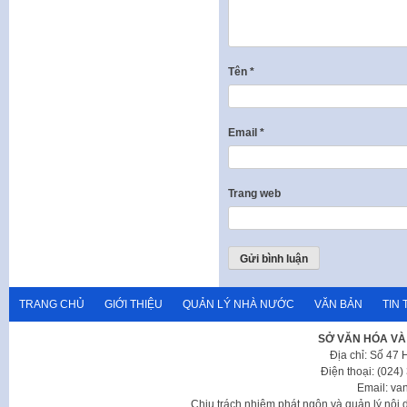
Tên
*
Email
*
Trang web
TRANG CHỦ
GIỚI THIỆU
QUẢN LÝ NHÀ NƯỚC
VĂN BẢN
TIN 
SỞ VĂN HÓA VÀ
Địa chỉ: Số 47
Điện thoại: (024
Email: va
Chịu trách nhiệm phát ngôn và quản lý nộ