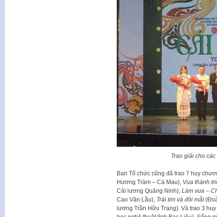
Trao giải cho cá
Ban Tổ chức cũng đã trao 7 huy chươ
Hương Tràm – Cà Mau),
Vua thánh tr
Cải lương Quảng Ninh),
Làm vua
–
Ch
Cao Văn Lầu),
Trái tim và đôi mắt
(Đoà
lương Trần Hữu Trang). Và trao 3 hu
học nghệ thuật tỉnh Bạc Liêu),
Sống mã