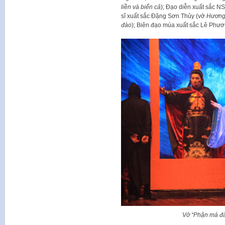
liền và biển cả
); Đạo diễn xuất sắc 
sĩ xuất sắc Đặng Sơn Thủy (vở
Hương
đào
); Biên đạo múa xuất sắc Lê Phươ
Vở “Phận má đà