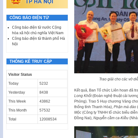
CÔNG BÁO ĐIỆN TỬ
Công báo điện tử nước Cộng
hòa xã hội chủ nghĩa Việt Nam
Công báo điện tử thành phố Hà
Nội
THỐNG KÊ TRUY CẬP
Visitor Status
Trao giải cho các vở 
Today
5232
Kết quả, Ban Tổ chức Liên hoan đã tra
Yesterday
8438
Long Khốt
(Đoàn nghệ thuật cải lươn
Phòng). Trao 5 Huy chương Vàng cho
This Week
43862
thống tỉnh Thanh Hóa),
Phận má đào
(
This Month
57532
Mộc
(Công ty TNHH tổ chức biểu diễn
Đồng Nai),
Nguyễn cầm ca-Kiều
(Nhà 
Total
12008534