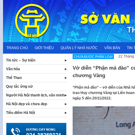
Skip
to
content
TRANG CHỦ
GIỚI THIỆU
QUẢN LÝ NHÀ NƯỚC
VĂN BẢN
TIN 
22 Tháng 
CHƯA ĐƯỢC PHÂN LOẠI
Tin tức – Sự kiện
Vở diễn “Phận má đào” c
Văn hóa
chương Vàng
Thể Thao
Quy tắc ứng xử
“Phận má đào” – vở diễn của Nhà há
trao Huy chương Vàng tại Liên hoan 
Người Hà Nội thanh lịch, văn minh
ngày 5 đến 20/11/2022.
Hà Nội đẹp và chưa đẹp
Tiêu điểm Hà Nội