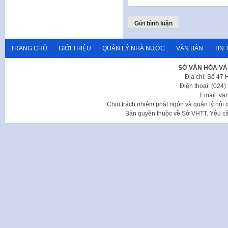
TRANG CHỦ
GIỚI THIỆU
QUẢN LÝ NHÀ NƯỚC
VĂN BẢN
TIN 
SỞ VĂN HÓA VÀ
Địa chỉ: Số 47
Điện thoại: (024
Email: va
Chịu trách nhiệm phát ngôn và quản lý nộ
Bản quyền thuộc về Sở VHTT. Yêu cầu 