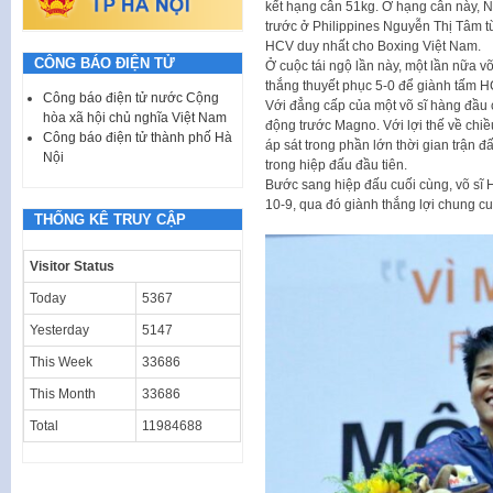
kết hạng cân 51kg. Ở hạng cân này,
trước ở Philippines Nguyễn Thị Tâm t
HCV duy nhất cho Boxing Việt Nam.
CÔNG BÁO ĐIỆN TỬ
Ở cuộc tái ngộ lần này, một lần nữa v
thắng thuyết phục 5-0 để giành tấm 
Công báo điện tử nước Cộng
Với đẳng cấp của một võ sĩ hàng đầu
hòa xã hội chủ nghĩa Việt Nam
động trước Magno. Với lợi thế về chi
Công báo điện tử thành phố Hà
áp sát trong phần lớn thời gian trận đ
Nội
trong hiệp đấu đầu tiên.
Bước sang hiệp đấu cuối cùng, võ sĩ 
10-9, qua đó giành thắng lợi chung cuộ
THỐNG KÊ TRUY CẬP
Visitor Status
Today
5367
Yesterday
5147
This Week
33686
This Month
33686
Total
11984688