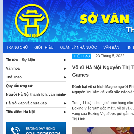
Skip
to
content
TRANG CHỦ
GIỚI THIỆU
QUẢN LÝ NHÀ NƯỚC
VĂN BẢN
TIN 
23 Tháng 5, 2022
THỂ THAO
Tin tức – Sự kiện
Võ sĩ Hà Nội Nguyễn Thị
Văn hóa
Games
Thể Thao
Quy tắc ứng xử
Đánh bại võ sĩ Irish Magno người Ph
Nguyễn Thị Tâm đã xuất sắc bảo v
Người Hà Nội thanh lịch, văn minh
Trong 11 trận chung kết các hạng câ
Hà Nội đẹp và chưa đẹp
Boxing Việt Nam góp mặt 5 võ sĩ và đ
Tiêu điểm Hà Nội
vàng của Boxing Việt được gửi gắm 
Thị Linh.