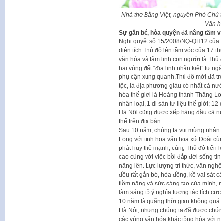
Nhà thơ Bằng Việt, nguyên Phó Chủ 
Văn h
Sự gắn bó, hòa quyện đã nâng tầm 
Nghị quyết số 15/2008/NQ-QH12 của Q
diện tích Thủ đô lên tầm vóc của 17 th
văn hóa và tâm linh con người là Thủ
hai vùng đất “địa linh nhân kiệt” tự 
phụ cận xung quanh.Thủ đô mới đã trở 
tộc, là địa phương giàu có nhất cả nướ
hóa thế giới là Hoàng thành Thăng Lon
nhân loại, 1 di sản tư liệu thế giới; 12
Hà Nội cũng được xếp hàng đầu cả nướ
thể trên địa bàn.
Sau 10 năm, chúng ta vui mừng nhận 
Long với tinh hoa văn hóa xứ Đoài cù
phát huy thế mạnh, cùng Thủ đô tiến l
cao cùng với việc bồi đắp đời sống t
nâng lên. Lực lượng trí thức, văn ng
đều rất gắn bó, hòa đồng, kề vai sát c
tiềm năng và sức sáng tạo của mình, 
làm sáng tỏ ý nghĩa tương tác tích cự
10 năm là quãng thời gian không quá 
Hà Nội, nhưng chúng ta đã được chứ
các vùng văn hóa khác tổng hòa với n