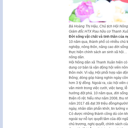
Bà Hoàng Thị Hậu, Chủ tịch Hội Nông 
Giám đốc HTX Rau hữu cơ Thanh Xuâ
Đời sống vật chất và tinh thần của n
10 năm qua, thành phố có nhiều chủ t
nghiệp, nông thôn, nâng cao đời sống
thực hiện chính sách an sinh xã hội… 
nông dân.
Hội Nông dân xã Thanh Xuân hiện có 8 
dung cơ bản là vận động hội viên nôn
thôn mới. Vì vậy, Hội phối hợp vận 
thông; đóng góp hàng nghìn ngày công 
hơn 3 tỷ đồng. Ngoài ra, các hội viên 
văn minh trong việc cưới, việc tang, 
hướng đột phá. 10 năm qua, đời sống v
thiện rõ rệt. Nếu như năm 2008, thu n
năm 2017 đã đạt 39 triệu đồng/người
ngày, nhân dân phấn khởi, tin tưởng v
Có được những thành công dù còn kh
ngoài sự nỗ lực quyết tâm của đội ngũ
chủ trương, nghị quyết, chính sách củ