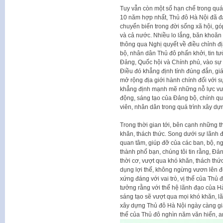
Tuy vẫn còn một số hạn chế trong quá 
10 năm hợp nhất, Thủ đô Hà Nội đã đạ
chuyển biến trong đời sống xã hội, g
và cả nước. Nhiều lo lắng, băn khoăn 
thông qua Nghị quyết về điều chỉnh đ
bộ, nhân dân Thủ đô phấn khởi, tin 
Đảng, Quốc hội và Chính phủ, vào sự 
Điều đó khẳng định tính đúng đắn, giá t
mở rộng địa giới hành chính đối với s
khẳng định mạnh mẽ những nỗ lực vượt
động, sáng tạo của Đảng bộ, chính qu
viên, nhân dân trong quá trình xây dựn
Trong thời gian tới, bên cạnh những th
khăn, thách thức. Song dưới sự lãnh 
quan tâm, giúp đỡ của các ban, bộ, ng
thành phố bạn, chúng tôi tin rằng, Đả
thời cơ, vượt qua khó khăn, thách thức
dụng lợi thế, không ngừng vươn lên để
xứng đáng với vai trò, vị thế của Thủ
tưởng rằng với thế hệ lãnh đạo của Hà
sáng tạo sẽ vượt qua mọi khó khăn, l
xây dựng Thủ đô Hà Nội ngày càng giàu
thế của Thủ đô nghìn năm văn hiến, a