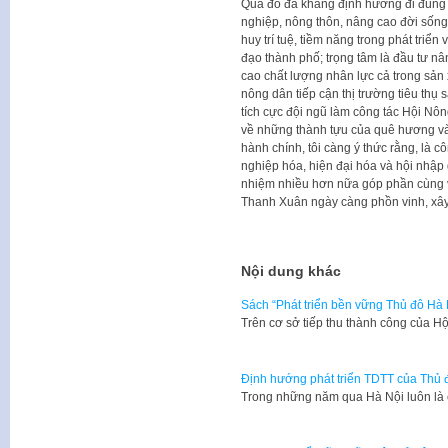
Qua đó đã khẳng định hướng đi đúng đ
nghiệp, nông thôn, nâng cao đời sốn
huy trí tuệ, tiềm năng trong phát triể
đạo thành phố; trọng tâm là đầu tư nâ
cao chất lượng nhân lực cả trong sản x
nông dân tiếp cận thị trường tiêu th
tích cực đội ngũ làm công tác Hội Nô
về những thành tựu của quê hương và 
hành chính, tôi càng ý thức rằng, là 
nghiệp hóa, hiện đại hóa và hội nhập q
nhiệm nhiều hơn nữa góp phần cùng v
Thanh Xuân ngày càng phồn vinh, xây
Nội dung khác
Sách “Phát triển bền vững Thủ đô Hà 
​Trên cơ sở tiếp thu thành công của H
Định hướng phát triển TDTT của Thủ
Trong những năm qua Hà Nội luôn là c