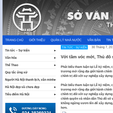
Skip
to
content
TRANG CHỦ
GIỚI THIỆU
QUẢN LÝ NHÀ NƯỚC
VĂN BẢN
TIN 
30 Tháng 7, 20
TIN TỨC - SỰ KIỆN
Tin tức – Sự kiện
Với tầm vóc mới, Thủ đô s
Văn hóa
Thể Thao
Phát biểu tham luận tại Lễ kỷ niệm, 
trương mở rộng địa giới hành chính 
Quy tắc ứng xử
chính trị đối với sự nghiệp xây dựng
Người Hà Nội thanh lịch, văn minh
Phát biểu tham luận tại Lễ kỷ niệm, 
Hà Nội đẹp và chưa đẹp
trương mở rộng địa giới hành chính 
chính trị đối với sự nghiệp xây dựng
Tiêu điểm Hà Nội
chính quyền và nhân dân Thủ đô sẽ v
không ngừng vươn lên để xây dựng, p
hơn.