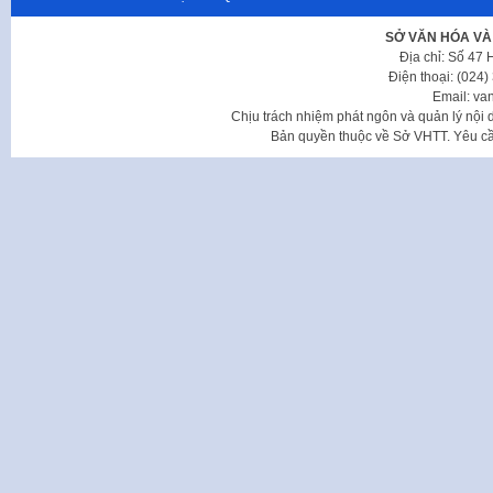
SỞ VĂN HÓA VÀ
Địa chỉ: Số 47
Điện thoại: (024
Email: va
Chịu trách nhiệm phát ngôn và quản lý nộ
Bản quyền thuộc về Sở VHTT. Yêu cầu 