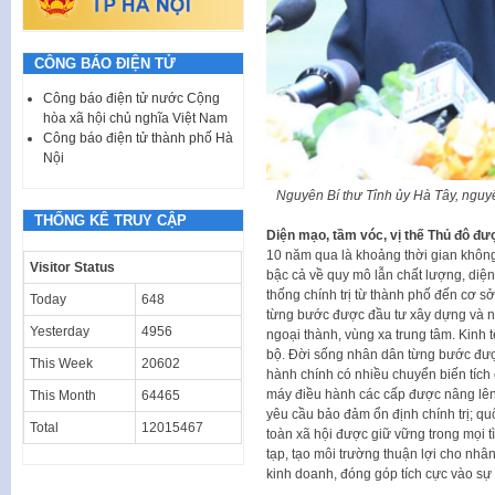
CÔNG BÁO ĐIỆN TỬ
Công báo điện tử nước Cộng
hòa xã hội chủ nghĩa Việt Nam
Công báo điện tử thành phố Hà
Nội
Nguyên Bí thư Tỉnh ủy Hà Tây, nguy
THỐNG KÊ TRUY CẬP
Diện mạo, tầm vóc, vị thế Thủ đô đ
10 năm qua là khoảng thời gian không
Visitor Status
bậc cả về quy mô lẫn chất lượng, diệ
thống chính trị từ thành phố đến cơ sở
Today
648
từng bước được đầu tư xây dựng và nâ
Yesterday
4956
ngoại thành, vùng xa trung tâm. Kinh t
bộ. Đời sống nhân dân từng bước được 
This Week
20602
hành chính có nhiều chuyển biến tích 
máy điều hành các cấp được nâng lên
This Month
64465
yêu cầu bảo đảm ổn định chính trị; qu
Total
12015467
toàn xã hội được giữ vững trong mọi t
tạp, tạo môi trường thuận lợi cho nhân
kinh doanh, đóng góp tích cực vào sự 