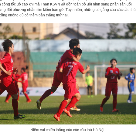
 công tốc độ cao khi mà Than KSVN đã dồn toàn bộ đội hình sang phần sân đối
ng đối phương nhằm tìm kiếm bàn gỡ. Tuy nhiên, những cố gắng của các cầu th
cũng không đủ có thêm bàn thắng thứ hai.
Niềm vui chiến thắng của các cầu thủ Hà Nội.