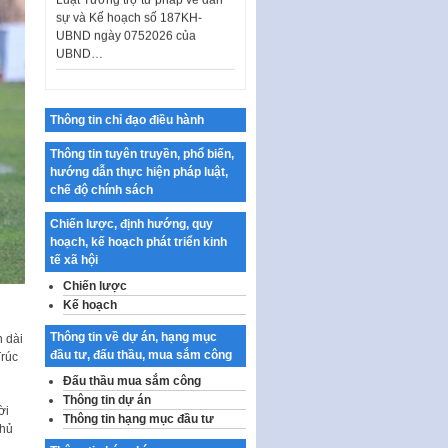
UBND ngày 0752026 của
UBND…
Ban hành Danh mục vị trí khai
thác quảng cáo trên địa bàn
thành phố Hà Nội
Kế hoạch Tổ chức Cuộc thi
Thông tin chỉ đạo điều hành
chính luận về bảo vệ nền tảng tư
tưởng của Đảng…
Thông tin tuyên truyền, phổ biến,
hướng dẫn thực hiện pháp luật,
Công bố công khai dự toán kinh
chế độ chính sách
phí xây dựng pháp luật, hoàn
thiện thể chế, chính…
Chiến lược, định hướng, quy
hoạch, kế hoạch phát triển kinh
Quy định về nghiên cứu, ứng
tế xã hội
dụng khoa học, công nghệ, đổi
mới sáng tạo và chuyển…
Chiến lược
Kế hoạch
Quy định chi tiết và hướng dẫn
thi hành một số điều của Luật Lý
Thông tin về dự án, hạng mục
 dài
lịch tư…
đầu tư, đấu thầu, mua sắm công
Trúc
Đấu thầu mua sắm công
Sửa đổi, bổ sung một số nội
dung tại Nghị quyết số 30/NQ-
Thông tin dự án
ời
CP ngày 24 tháng 02…
Thông tin hạng mục đầu tư
thủ
Ban hành Chương trình hành