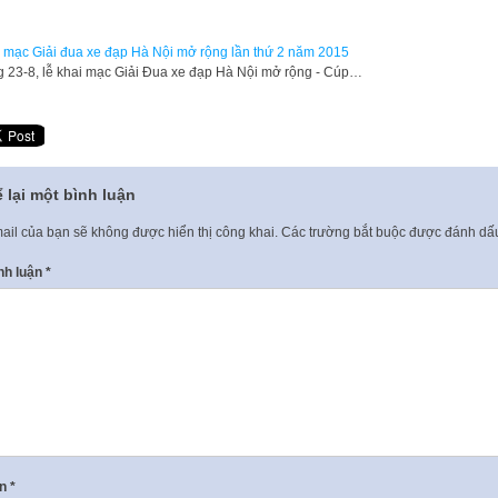
 mạc Giải đua xe đạp Hà Nội mở rộng lần thứ 2 năm 2015
g 23-8, lễ khai mạc Giải Đua xe đạp Hà Nội mở rộng - Cúp…
 lại một bình luận
ail của bạn sẽ không được hiển thị công khai.
Các trường bắt buộc được đánh d
nh luận
*
ên
*