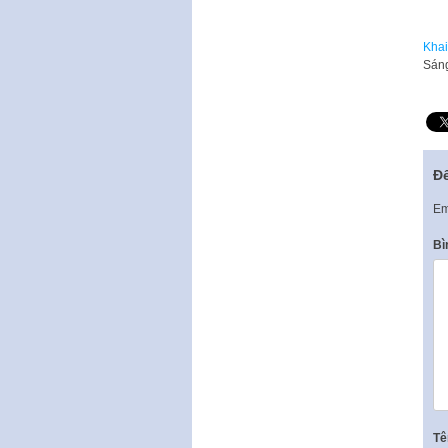
Khai
​Sán
Để
Em
Bì
T