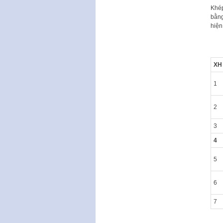
Khép
bằng
hiện
XH
1
2
3
4
5
6
7