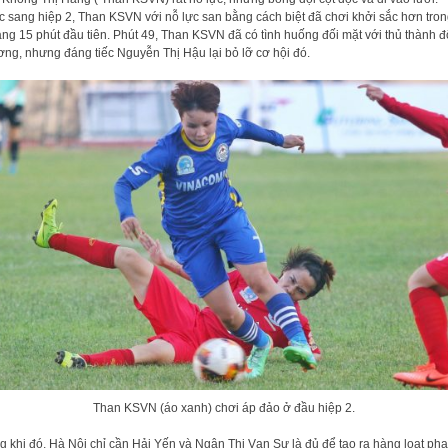
 sang hiệp 2, Than KSVN với nỗ lực san bằng cách biệt đã chơi khởi sắc hơn tro
ng 15 phút đầu tiên. Phút 49, Than KSVN đã có tình huống đối mặt với thủ thành đ
ng, nhưng đáng tiếc Nguyễn Thị Hậu lại bỏ lỡ cơ hội đó.
Than KSVN (áo xanh) chơi áp đảo ở đầu hiệp 2.
g khi đó, Hà Nội chỉ cần Hải Yến và Ngân Thị Vạn Sự là đủ để tạo ra hàng loạt pha