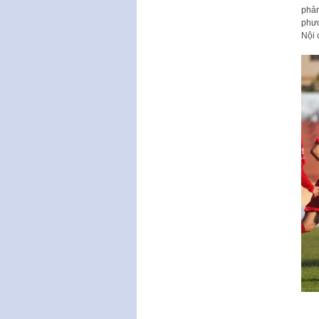
phản
phươ
Nội 