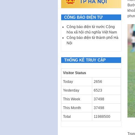
Bước
khoả
phươ
CÔNG BÁO ĐIỆN TỬ
Công báo điện tử nước Cộng
hòa xã hội chủ nghĩa Việt Nam
Công báo điện tử thành phố Hà
Nội
THỐNG KÊ TRUY CẬP
Visitor Status
Today
2656
Yesterday
6523
This Week
37498
This Month
37498
Total
11988500
Tron