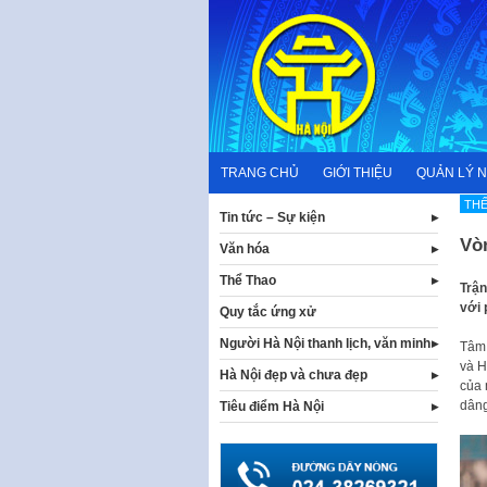
Skip
to
content
TRANG CHỦ
GIỚI THIỆU
QUẢN LÝ 
THẾ
Tin tức – Sự kiện
Vòn
Văn hóa
Thể Thao
Trận
với 
Quy tắc ứng xử
Người Hà Nội thanh lịch, văn minh
Tâm 
và H
Hà Nội đẹp và chưa đẹp
của 
dâng
Tiêu điểm Hà Nội