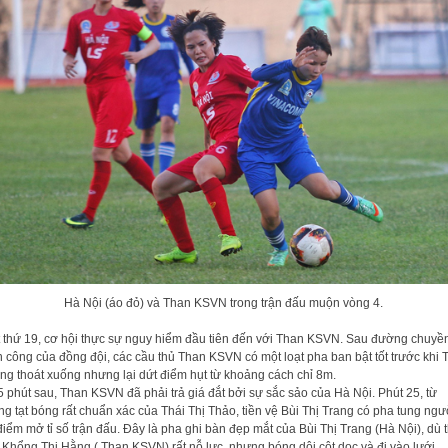
Hà Nội (áo đỏ) và Than KSVN trong trận đấu muộn vòng 4.
 thứ 19, cơ hội thực sự nguy hiểm đầu tiên đến với Than KSVN. Sau đường chuyền
 công của đồng đội, các cầu thủ Than KSVN có một loạt pha ban bật tốt trước khi 
g thoát xuống nhưng lại dứt điểm hụt từ khoảng cách chỉ 8m.
5 phút sau, Than KSVN đã phải trả giá đắt bởi sự sắc sảo của Hà Nội. Phút 25, từ
g tạt bóng rất chuẩn xác của Thái Thị Thảo, tiền vệ Bùi Thị Trang có pha tung ngư
điểm mở tỉ số trận đấu. Đây là pha ghi bàn đẹp mắt của Bùi Thị Trang (Hà Nội), dù 
Khổng Thị Hằng ( Than KSVN) rất nỗ lực, nhưng bóng dội cột dọc và đi vào lưới.