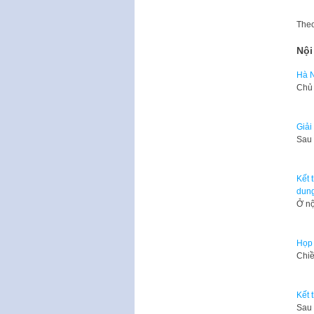
The
Nội
Hà N
Chủ 
Giải
Sau 3
Kết 
dung
Ở nộ
Họp 
Chiề
Kết 
Sau 