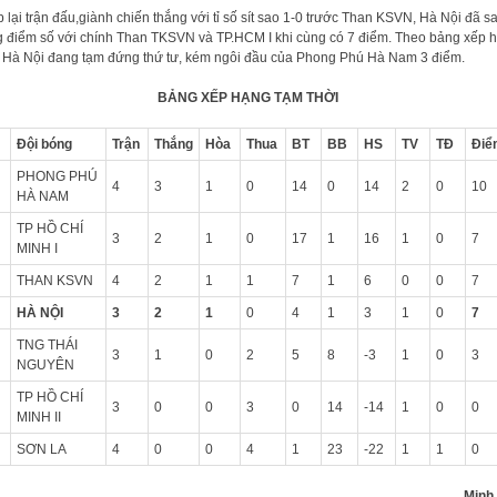
 lại trận đấu,giành chiến thắng với tỉ số sít sao 1-0 trước Than KSVN, Hà Nội đã s
 điểm số với chính Than TKSVN và TP.HCM I khi cùng có 7 điểm. Theo bảng xếp 
 Hà Nội đang tạm đứng thứ tư, kém ngôi đầu của Phong Phú Hà Nam 3 điểm.
BẢNG XẾP HẠNG TẠM THỜI
Đội bóng
Trận
Thắng
Hòa
Thua
BT
BB
HS
TV
TĐ
Điê
PHONG PHÚ
4
3
1
0
14
0
14
2
0
10
HÀ NAM
TP HỒ CHÍ
3
2
1
0
17
1
16
1
0
7
MINH I
THAN KSVN
4
2
1
1
7
1
6
0
0
7
HÀ NỘI
3
2
1
0
4
1
3
1
0
7
TNG THÁI
3
1
0
2
5
8
-3
1
0
3
NGUYÊN
TP HỒ CHÍ
3
0
0
3
0
14
-14
1
0
0
MINH II
SƠN LA
4
0
0
4
1
23
-22
1
1
0
Minh