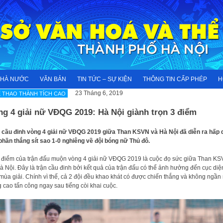
NHÀ NƯỚC
VĂN BẢN
TIN TỨC – SỰ KIỆN
THÔNG TIN CẤP PHÉP
H
23 Tháng 6, 2019
 THAO THÀNH TÍCH CAO
g 4 giải nữ VĐQG 2019: Hà Nội giành trọn 3 điểm
 cầu đinh vòng 4 giải nữ VĐQG 2019 giữa Than KSVN và Hà Nội đã diễn ra hấp 
phần thắng sít sao 1-0 nghiêng về đội bóng nữ Thủ đô.
điểm của trận đấu muộn vòng 4 giải nữ VĐQG 2019 là cuộc đọ sức giữa Than K
à Nội. Đây là trận cầu đinh bởi kết quả của trận đấu có thể ảnh hưởng đến cục diệ
mùa giải. Chính vì thế, cả 2 đội đều khao khát có được chiến thắng và không ngần
 cao tấn công ngay sau tiếng còi khai cuộc.