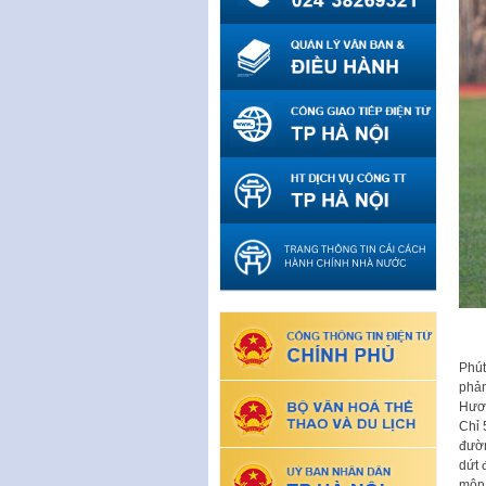
Phút
phản
Hươn
Chỉ 
đườn
dứt 
môn 