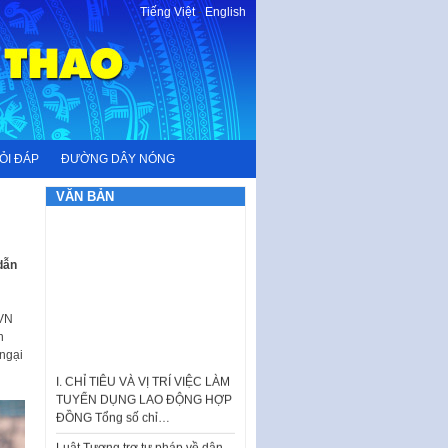
Tiếng Việt
-
English
ỎI ĐÁP
ĐƯỜNG DÂY NÓNG
VĂN BẢN
dẫn
SVN
n
I. CHỈ TIÊU VÀ VỊ TRÍ VIỆC LÀM
 ngại
TUYỂN DỤNG LAO ĐỘNG HỢP
ĐỒNG Tổng số chỉ…
Luật Tương trợ tư pháp về dân
sự và Kế hoạch số 187KH-