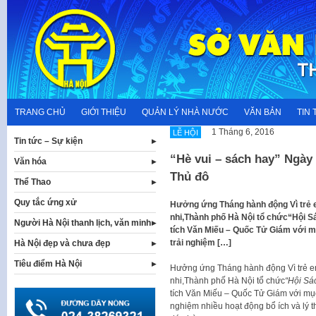
Skip
to
content
TRANG CHỦ
GIỚI THIỆU
QUẢN LÝ NHÀ NƯỚC
VĂN BẢN
TIN 
1 Tháng 6, 2016
LỄ HỘI
Tin tức – Sự kiện
“Hè vui – sách hay” Ngày 
Văn hóa
Thủ đô
Thể Thao
Quy tắc ứng xử
Hưởng ứng Tháng hành động Vì trẻ 
nhi,Thành phố Hà Nội tổ chức“Hội Sá
Người Hà Nội thanh lịch, văn minh
tích Văn Miếu – Quốc Tử Giám với m
trải nghiệm […]
Hà Nội đẹp và chưa đẹp
Tiêu điểm Hà Nội
Hưởng ứng Tháng hành động Vì trẻ e
nhi,Thành phố Hà Nội tổ chức
“Hội Sá
tích Văn Miếu – Quốc Tử Giám với mục
nghiệm nhiều hoạt động bổ ích và lý t