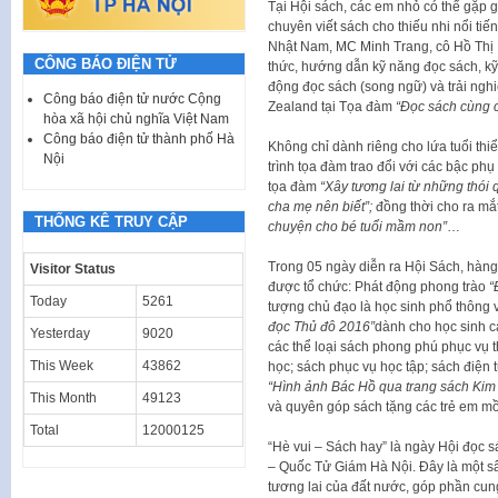
Tại Hội sách, các em nhỏ có thể gặp gỡ
chuyên viết sách cho thiếu nhi nổi t
Nhật Nam, MC Minh Trang, cô Hồ Thị H
CÔNG BÁO ĐIỆN TỬ
thức, hướng dẫn kỹ năng đọc sách, kỹ
động đọc sách (song ngữ) và trải ng
Công báo điện tử nước Cộng
Zealand tại Tọa đàm
“Đọc sách cùng 
hòa xã hội chủ nghĩa Việt Nam
Công báo điện tử thành phố Hà
Không chỉ dành riêng cho lứa tuổi thi
Nội
trình tọa đàm trao đổi với các bậc ph
tọa đàm
“Xây tương lai từ những thói
cha mẹ nên biết”;
đồng thời cho ra mắ
THỐNG KÊ TRUY CẬP
chuyện cho bé tuổi mầm non”
…
Trong 05 ngày diễn ra Hội Sách, hàng 
Visitor Status
được tổ chức: Phát động phong trào
“
Today
5261
tượng chủ đạo là học sinh phổ thông v
đọc Thủ đô 2016”
dành cho học sinh c
Yesterday
9020
các thể loại sách phong phú phục vụ th
This Week
43862
học; sách phục vụ học tập; sách điện
“Hình ảnh Bác Hồ qua trang sách Kim
This Month
49123
và quyên góp sách tặng các trẻ em mồ 
Total
12000125
“Hè vui – Sách hay” là ngày Hội đọc s
– Quốc Tử Giám Hà Nội. Đây là một s
tương lai của đất nước, góp phần cung