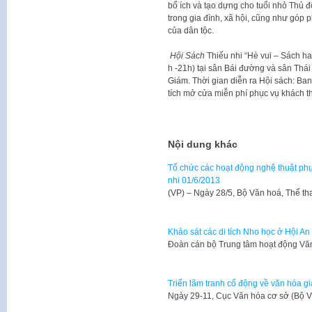
bổ ích và tạo dựng cho tuổi nhỏ Thủ
trong gia đình, xã hội, cũng như góp 
của dân tộc.
Hội Sách
Thiếu nhi “Hè vui – Sách ha
h -21h) tại sân Bái đường và sân Thái
Giám. Thời gian diễn ra Hội sách: Ban
tích mở cửa miễn phí phục vụ khách t
Nội dung khác
Tổ chức các hoạt động nghệ thuật phụ
nhi 01/6/2013
​(VP) – Ngày 28/5, Bộ Văn hoá, Thể t
Khảo sát các di tích Nho học ở Hội An
​​Đoàn cán bộ Trung tâm hoạt động 
Triển lãm tranh cổ động về văn hóa g
​Ngày 29-11, Cục Văn hóa cơ sở (Bộ V