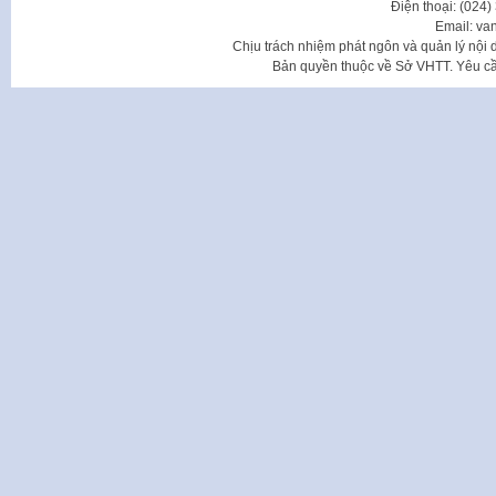
Điện thoại: (024
Email: va
Chịu trách nhiệm phát ngôn và quản lý nộ
Bản quyền thuộc về Sở VHTT. Yêu cầu 