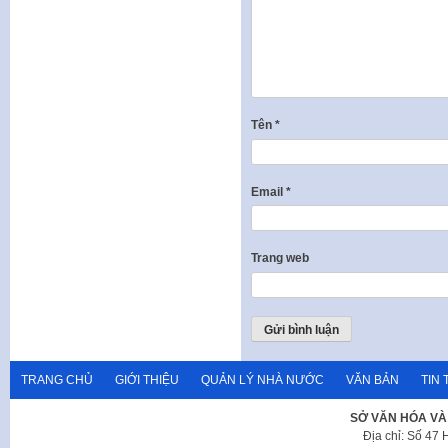
Tên
*
Email
*
Trang web
TRANG CHỦ
GIỚI THIỆU
QUẢN LÝ NHÀ NƯỚC
VĂN BẢN
TIN 
SỞ VĂN HÓA VÀ
Địa chỉ: Số 47