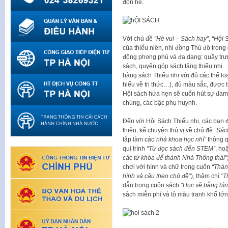
đón hè.
Với chủ đề
“Hè vui – Sách hay”
,
“Hội 
của thiếu niên, nhi đồng Thủ đô trong 
động phong phú và đa dạng: quầy trưng
sách, quyên góp sách tặng thiếu nhi…V
hàng sách Thiếu nhi với đủ các thể loại
hiểu về tri thức…), đủ màu sắc, được
Hội sách hứa hẹn sẽ cuốn hút sự đam
chúng, các bậc phụ huynh.
Đến với Hội Sách Thiếu nhi, các bạn đ
thiệu, kể chuyện thú vị về chủ đề
“Sác
tập làm các
“nhà khoa học nhí”
thông q
qui trình
“Từ đọc sách đến STEM”
, ho
các từ khóa để thành Nhà Thông thái”
chơi với hình và chữ trong cuốn
“Thàn
hình và câu theo chủ đề”
), thậm chí “
T
dẫn trong cuốn sách
“Học vẽ bằng hìn
sách miễn phí và tô màu tranh khổ lớ