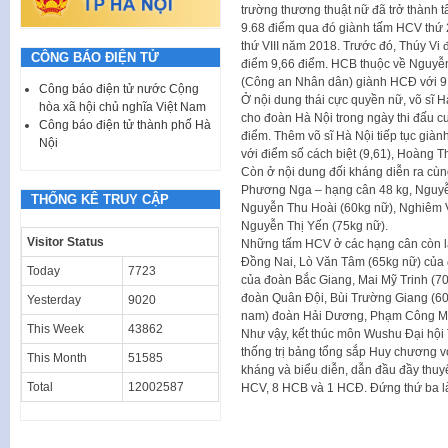
trường thương thuật nữ đã trở thành t
9.68 điểm qua đó giành tấm HCV thứ 2
thứ VIII năm 2018. Trước đó, Thúy Vi 
CÔNG BÁO ĐIỆN TỬ
điểm 9,66 điểm. HCB thuộc về Nguyễn
(Công an Nhân dân) giành HCĐ với 9
Công báo điện tử nước Cộng
Ở nội dung thái cực quyền nữ, võ sĩ 
hòa xã hội chủ nghĩa Việt Nam
cho đoàn Hà Nội trong ngày thi đấu cu
Công báo điện tử thành phố Hà
điểm. Thêm võ sĩ Hà Nội tiếp tục giàn
Nội
với điểm số cách biệt (9,61), Hoàng 
Còn ở nội dung đối kháng diễn ra cùng
Phương Nga – hạng cân 48 kg, Nguyễ
THỐNG KÊ TRUY CẬP
Nguyễn Thu Hoài (60kg nữ), Nghiêm V
Nguyễn Thị Yến (75kg nữ).
Visitor Status
Những tấm HCV ở các hạng cân còn lạ
Đồng Nai, Lò Văn Tâm (65kg nữ) của
Today
7723
của đoàn Bắc Giang, Mai Mỹ Trinh (
đoàn Quân Đội, Bùi Trường Giang (6
Yesterday
9020
nam) đoàn Hải Dương, Phạm Công Mi
This Week
43862
Như vậy, kết thúc môn Wushu Đại hội
thống trị bảng tổng sắp Huy chương 
This Month
51585
kháng và biểu diễn, dẫn đầu đầy thuyế
Total
12002587
HCV, 8 HCB và 1 HCĐ. Đứng thứ ba l