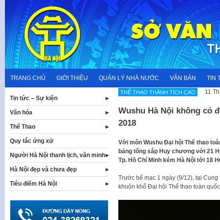
Skip
to
content
TRANG CHỦ
GIỚI THIỆU
QUẢN LÝ NHÀ NƯỚC
VĂN BẢN
TIN 
11 Th
THẾ THAO THÀNH TÍCH CAO
Tin tức – Sự kiện
Wushu Hà Nội không có đối
Văn hóa
2018
Thể Thao
Quy tắc ứng xử
Với môn Wushu Đại hội Thể thao toàn
bảng tổng sắp Huy chương với 21 HC
Người Hà Nội thanh lịch, văn minh
Tp. Hồ Chí Minh kém Hà Nội tới 18 
Hà Nội đẹp và chưa đẹp
Trước bế mạc 1 ngày (9/12), tại Cun
Tiêu điểm Hà Nội
khuôn khổ Đại hội Thể thao toàn quốc lầ