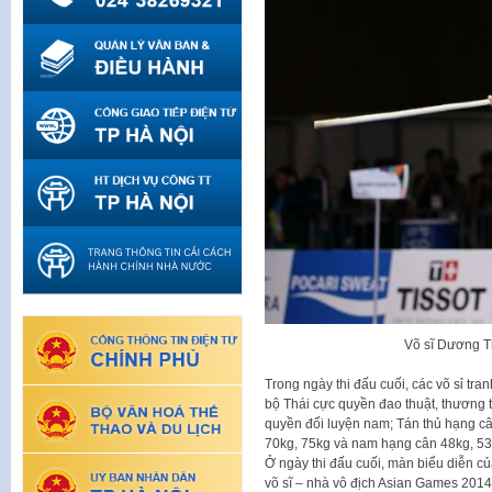
Võ sĩ Dương Th
Trong ngày thi đấu cuối, các võ sỉ tra
bộ Thái cực quyền đao thuật, thương t
quyền đối luyện nam; Tán thủ hạng câ
70kg, 75kg và nam hạng cân 48kg, 53k
Ở ngày thi đấu cuối, màn biểu diễn củ
võ sĩ – nhà vô địch Asian Games 201