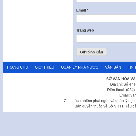
Email
*
Trang web
TRANG CHỦ
GIỚI THIỆU
QUẢN LÝ NHÀ NƯỚC
VĂN BẢN
TIN 
SỞ VĂN HÓA VÀ
Địa chỉ: Số 47
Điện thoại: (024
Email: va
Chịu trách nhiệm phát ngôn và quản lý nộ
Bản quyền thuộc về Sở VHTT. Yêu cầu 