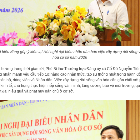
i biểu đóng góp ý kiến tại Hội nghị đại biểu nhân dân bàn việc xây dựng đời sống 
hóa cơ sở năm 2026
 hướng trong thời gian tới, Phó Bí thư Thường trực Đảng ủy xã Cổ Đô Nguyễn Tiế
 nhấn mạnh yêu cầu tiếp tục nâng cao nhận thức, tạo sự thống nhất trong hành đ
cán bộ, đảng viên và Nhân dân. Việc xây dựng đời sống văn hóa cần gắn chặt với 
n kinh tế; chú trọng thực hiện nếp sống văn minh; tăng cường bảo vệ môi trường, q
ất đai hiệu quả và phát huy dân chủ ở cơ sở.