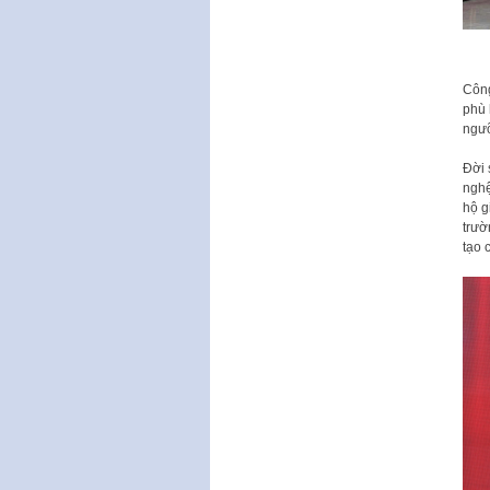
Công
phù 
ngư
Đời 
nghệ
hộ g
trườ
tạo 