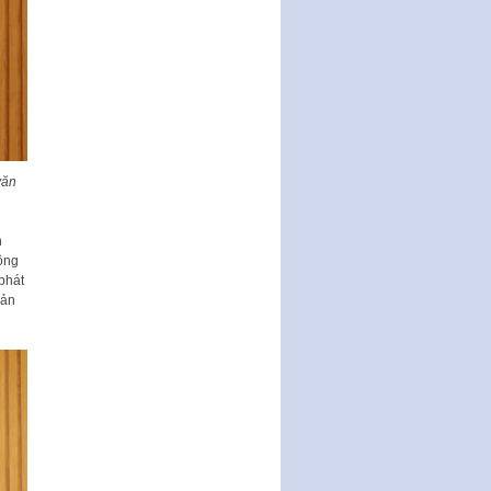
văn
n
ộng
phát
uản