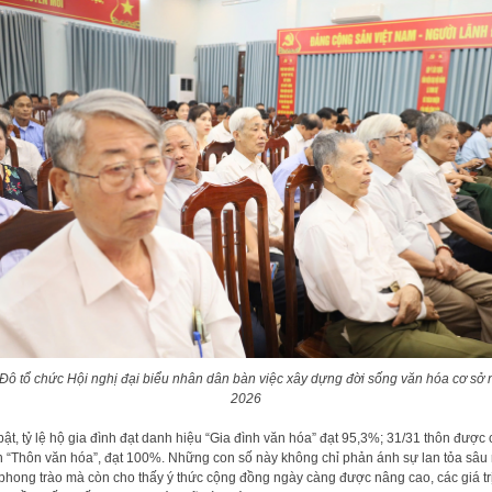
Đô tổ chức Hội nghị đại biểu nhân dân bàn việc xây dựng đời sống văn hóa cơ sở
2026
bật, tỷ lệ hộ gia đình đạt danh hiệu “Gia đình văn hóa” đạt 95,3%; 31/31 thôn được
 “Thôn văn hóa”, đạt 100%. Những con số này không chỉ phản ánh sự lan tỏa sâu
phong trào mà còn cho thấy ý thức cộng đồng ngày càng được nâng cao, các giá tr