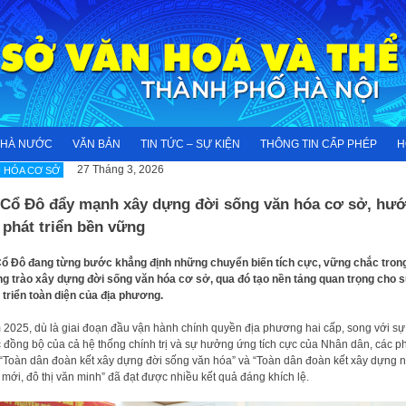
NHÀ NƯỚC
VĂN BẢN
TIN TỨC – SỰ KIỆN
THÔNG TIN CẤP PHÉP
H
27 Tháng 3, 2026
 HÓA CƠ SỞ
 Cổ Đô đẩy mạnh xây dựng đời sống văn hóa cơ sở, hư
 phát triển bền vững
ổ Đô đang từng bước khẳng định những chuyển biến tích cực, vững chắc tron
g trào xây dựng đời sống văn hóa cơ sở, qua đó tạo nền tảng quan trọng cho 
 triển toàn diện của địa phương.
2025, dù là giai đoạn đầu vận hành chính quyền địa phương hai cấp, song với sự
 đồng bộ của cả hệ thống chính trị và sự hưởng ứng tích cực của Nhân dân, các p
 “Toàn dân đoàn kết xây dựng đời sống văn hóa” và “Toàn dân đoàn kết xây dựng 
 mới, đô thị văn minh” đã đạt được nhiều kết quả đáng khích lệ.