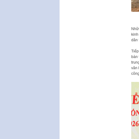
Nhữn
kinh
dân 
Tiếp
bàn 
trun
văn 
công