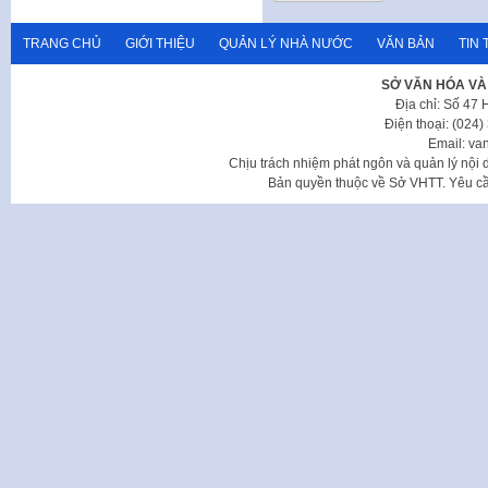
TRANG CHỦ
GIỚI THIỆU
QUẢN LÝ NHÀ NƯỚC
VĂN BẢN
TIN 
SỞ VĂN HÓA VÀ
Địa chỉ: Số 47
Điện thoại: (024
Email: va
Chịu trách nhiệm phát ngôn và quản lý nộ
Bản quyền thuộc về Sở VHTT. Yêu cầu 