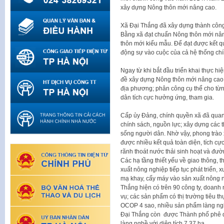
xây dựng Nông thôn mới nâng cao.
Xã Đại Thắng đã xây dựng thành công
Bằng xã đạt chuẩn Nông thôn mới nâ
thôn mới kiểu mẫu. Để đạt được kết q
động sự vào cuộc của cả hệ thống chín
Ngay từ khi bắt đầu triển khai thực h
đề xây dựng Nông thôn mới nâng cao, l
địa phương; phân công cụ thể cho từn
dân tích cực hưởng ứng, tham gia.
Cấp ủy Đảng, chính quyền xã đã quan 
chính sách, nguồn lực; xây dựng các t
sống người dân. Nhờ vậy, phong trào
được nhiều kết quả toàn diện, tích c
rãnh thoát nước thải sinh hoạt và đư
Các hạ tầng thiết yếu về giao thông, t
xuất nông nghiệp tiếp tục phát triển, 
mạ khay, cấy máy vào sản xuất nông n
Thắng hiện có trên 90 công ty, doanh 
vụ; các sản phẩm có thị trường tiêu t
OCOP 4 sao, nhiều sản phẩm làng ng
Đại Thắng còn được Thành phố phê d
làng nghề với diện tích 7,37 ha.