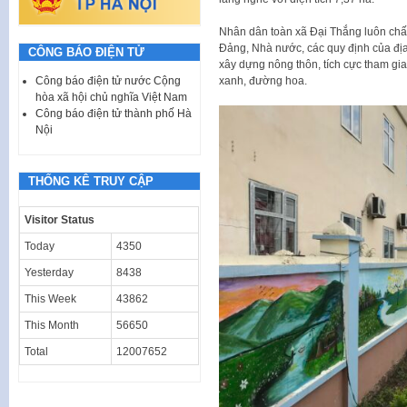
Nhân dân toàn xã Đại Thắng luôn chấp
Đảng, Nhà nước, các quy định của địa
CÔNG BÁO ĐIỆN TỬ
xây dựng nông thôn, tích cực tham gia
xanh, đường hoa.
Công báo điện tử nước Cộng
hòa xã hội chủ nghĩa Việt Nam
Công báo điện tử thành phố Hà
Nội
THỐNG KÊ TRUY CẬP
Visitor Status
Today
4350
Yesterday
8438
This Week
43862
This Month
56650
Total
12007652