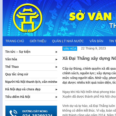
Skip
to
content
TRANG CHỦ
GIỚI THIỆU
QUẢN LÝ NHÀ NƯỚC
VĂN BẢN
TIN 
22 Tháng 9, 2023
VĂN HÓA
Tin tức – Sự kiện
Xã Đại Thắng xây dựng N
Văn hóa
Thể Thao
Cấp ủy Đảng, chính quyền xã đã quan
chính sách, nguồn lực; xây dựng các
Quy tắc ứng xử
mức sống người dân. Nhờ vậy, phon
Người Hà Nội thanh lịch, văn minh
đạt được nhiều kết quả toàn diện, tí
Hà Nội đẹp và chưa đẹp
Ngay khi Hà Nội triển khai phong trà
Xuyên đã được thành phố Hà Nội chọn
Tiêu điểm Hà Nội
Vinh dự và tự hào, xã Đại Thắng luôn
không có điểm kết thúc. Vì vậy, toàn 
mới thành công vào năm 2014. Năm 