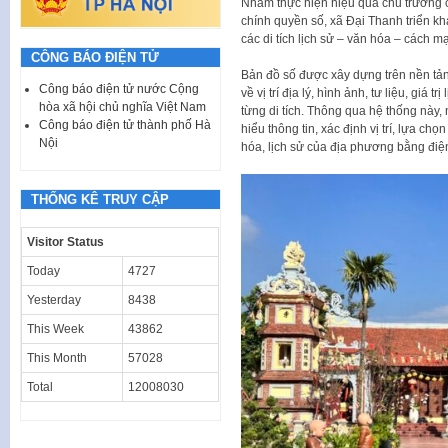
Nhằm thực hiện hiệu quả chủ trương c
chính quyền số, xã Đại Thanh triển kh
các di tích lịch sử – văn hóa – cách m
CÔNG BÁO ĐIỆN TỬ
Bản đồ số được xây dựng trên nền tảng
Công báo điện tử nước Cộng
về vị trí địa lý, hình ảnh, tư liệu, giá t
hòa xã hội chủ nghĩa Việt Nam
từng di tích. Thông qua hệ thống này,
Công báo điện tử thành phố Hà
hiểu thông tin, xác định vị trí, lựa ch
Nội
hóa, lịch sử của địa phương bằng điện
THỐNG KÊ TRUY CẬP
Visitor Status
Today
4727
Yesterday
8438
This Week
43862
This Month
57028
Total
12008030