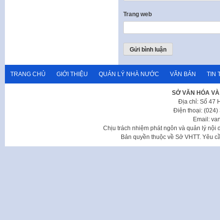
Trang web
TRANG CHỦ
GIỚI THIỆU
QUẢN LÝ NHÀ NƯỚC
VĂN BẢN
TIN 
SỞ VĂN HÓA VÀ
Địa chỉ: Số 47
Điện thoại: (024
Email: va
Chịu trách nhiệm phát ngôn và quản lý nộ
Bản quyền thuộc về Sở VHTT. Yêu cầu 