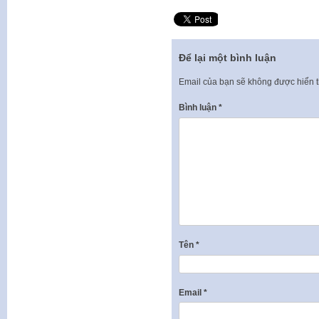
Để lại một bình luận
Email của bạn sẽ không được hiển t
Bình luận
*
Tên
*
Email
*