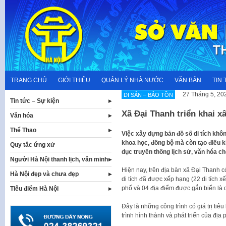
Skip
to
content
TRANG CHỦ
GIỚI THIỆU
QUẢN LÝ NHÀ NƯỚC
VĂN BẢN
TIN 
27 Tháng 5, 20
DI SẢN – BẢO TỒN
Tin tức – Sự kiện
Xã Đại Thanh triển khai x
Văn hóa
Thể Thao
Việc xây dựng bản đồ số di tích khôn
khoa học, đồng bộ mà còn tạo điều k
Quy tắc ứng xử
dục truyền thống lịch sử, văn hóa ch
Người Hà Nội thanh lịch, văn minh
Hiện nay, trên địa bàn xã Đại Thanh có 
Hà Nội đẹp và chưa đẹp
di tích đã được xếp hạng (22 di tích 
phố và 04 địa điểm được gắn biển là d
Tiêu điểm Hà Nội
Đây là những công trình có giá trị tiêu
trình hình thành và phát triển của địa