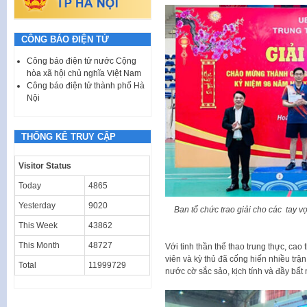
CÔNG BÁO ĐIỆN TỬ
Công báo điện tử nước Cộng
hòa xã hội chủ nghĩa Việt Nam
Công báo điện tử thành phố Hà
Nội
THỐNG KÊ TRUY CẬP
Visitor Status
Today
4865
Yesterday
9020
Ban tổ chức trao giải cho các tay 
This Week
43862
This Month
48727
Với tinh thần thể thao trung thực, cao
viên và kỳ thủ đã cống hiến nhiều tr
Total
11999729
nước cờ sắc sảo, kịch tính và đầy bất 