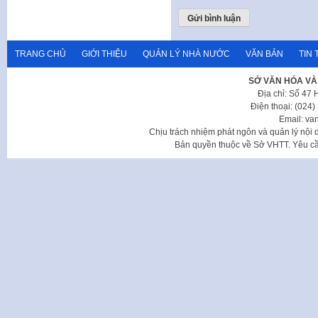
TRANG CHỦ
GIỚI THIỆU
QUẢN LÝ NHÀ NƯỚC
VĂN BẢN
TIN 
SỞ VĂN HÓA VÀ
Địa chỉ: Số 47
Điện thoại: (024
Email: va
Chịu trách nhiệm phát ngôn và quản lý nộ
Bản quyền thuộc về Sở VHTT. Yêu cầu 