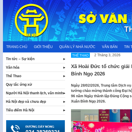
Skip
to
content
TRANG CHỦ
GIỚI THIỆU
QUẢN LÝ NHÀ NƯỚC
VĂN BẢN
TIN 
2 Tháng 3, 2026
THỂ THAO
Tin tức – Sự kiện
Xã Hoài Đức tổ chức giả
Văn hóa
Bính Ngọ 2026
Thể Thao
Quy tắc ứng xử
Ngày 28/02/2026, Trung tâm Dịch vụ
tướng chào mừng thành công Đại hội
Người Hà Nội thanh lịch, văn minh
96 năm Ngày thành lập Đảng Cộng s
Xuân Bính Ngọ 2026.
Hà Nội đẹp và chưa đẹp
Tiêu điểm Hà Nội